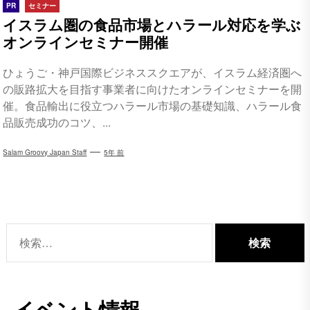
PR
セミナー
イスラム圏の食品市場とハラール対応を学ぶ
オンラインセミナー開催
ひょうご・神戸国際ビジネススクエアが、イスラム経済圏へ
の販路拡大を目指す事業者に向けたオンラインセミナーを開
催。食品輸出に役立つハラール市場の基礎知識、ハラール食
品販売成功のコツ、...
Salam Groovy Japan Staff
5年 前
検
索:
イベント情報