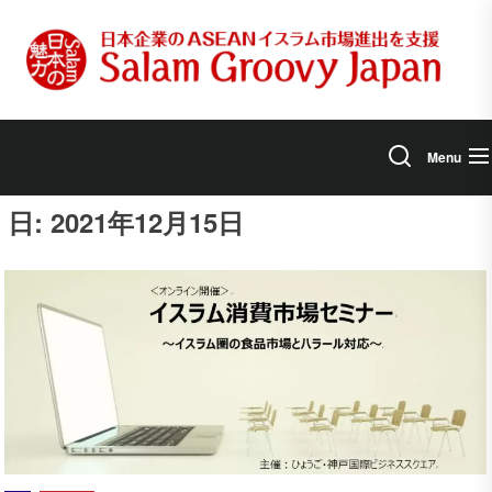
Skip
to
the
content
Menu
日:
2021年12月15日