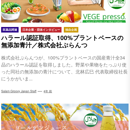
医薬品関連
日本企業・団体インタビュー
独自企画
ハラール認証取得、100%プラントベースの
無添加青汁／株式会社ぷらんつ
株式会社ぷらんつが、100%プラントベースの国産青汁全34
品のハラール認証を取得しました。野菜や果物をたっぷり使
った同社の無添加の青汁について、北林広巳 代表取締役社長
にうかがいま...
Salam Groovy Japan Staff
4年 前