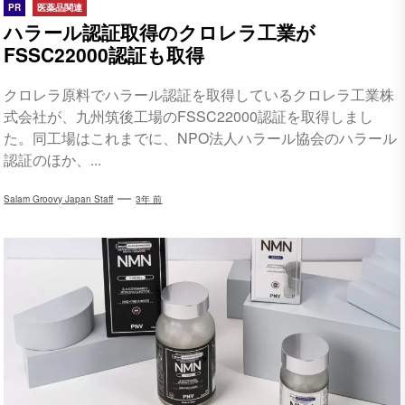
PR
医薬品関連
ハラール認証取得のクロレラ工業が
FSSC22000認証も取得
クロレラ原料でハラール認証を取得しているクロレラ工業株
式会社が、九州筑後工場のFSSC22000認証を取得しまし
た。同工場はこれまでに、NPO法人ハラール協会のハラール
認証のほか、...
Salam Groovy Japan Staff
3年 前