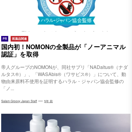
PR
医薬品関連
国内初！NOMONの全製品が「ノーアニマル
認証」を取得
帝人グループのNOMONが、同社サプリ「NADaltus®（ナダ
ルタス®）」、「WASAbis®（ワサビス®）」について、動
物由来原料不使用を証明するハラル・ジャパン協会監修の
「ノ...
Salam Groovy Japan Staff
5年 前