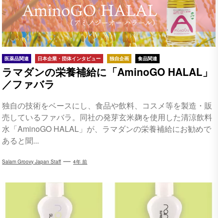
医薬品関連
日本企業・団体インタビュー
独自企画
食品関連
ラマダンの栄養補給に「AminoGO HALAL」
／ファバラ
独自の技術をベースにし、食品や飲料、コスメ等を製造・販
売しているファバラ。同社の発芽玄米麹を使用した清涼飲料
水「AminoGO HALAL」が、ラマダンの栄養補給にお勧めで
あると聞...
Salam Groovy Japan Staff
4年 前