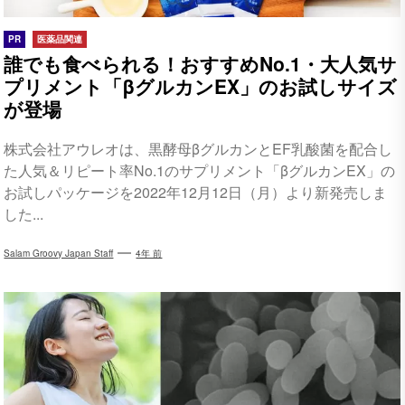
PR
医薬品関連
誰でも食べられる！おすすめNo.1・大人気サ
プリメント「βグルカンEX」のお試しサイズ
が登場
株式会社アウレオは、黒酵母βグルカンとEF乳酸菌を配合し
た人気＆リピート率No.1のサプリメント「βグルカンEX」の
お試しパッケージを2022年12月12日（月）より新発売しま
した...
Salam Groovy Japan Staff
4年 前