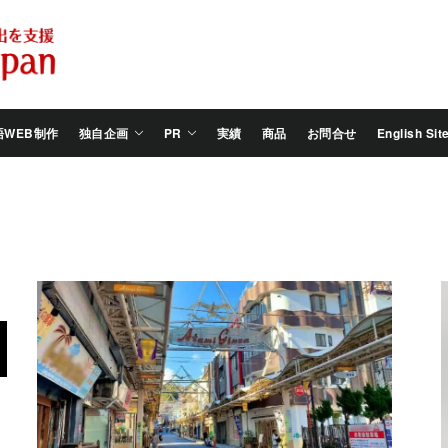
Salam
Groovy
Japan
語WEB制作
独自企画
PR
実績
商品
お問合せ
English Sit