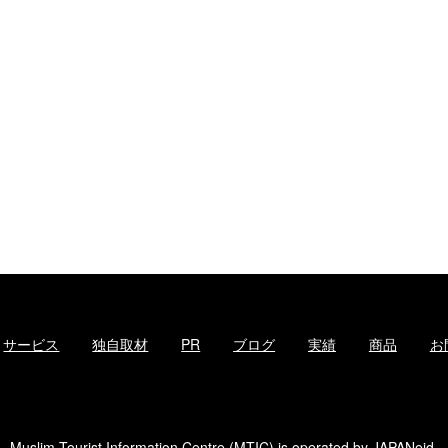
サービス
独自取材
PR
ブログ
実績
商品
お
Muslim Tourist Information Centre (MTIC) is operated by
JAPANeid
.