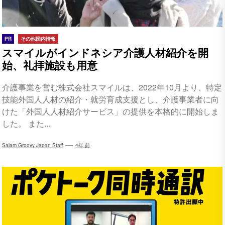
PR
その他国内情報
スマイルがインドネシア介護人材紹介を開
始、礼拝施設も用意
介護事業を営む株式会社スマイルは、2022年10月より、特定
技能外国人人材の紹介・就労育成支援とし、介護事業者に向
けた「外国人人材紹介サービス」の提供を本格的に開始しま
した。 また...
Salam Groovy Japan Staff
4年 前