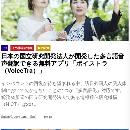
PR
その他国内情報
観光関連
日本の国立研究開発法人が開発した多言語音
声翻訳できる無料アプリ「ボイストラ
（VoiceTra）」
インバウンドの回復が待ち望まれる中、訪日外国人の受入体
制において欠かせないことの1つが「多言語化」対応です。
総務省所管の国立研究開発法人である情報通信研究機構
（NICT）は201...
Salam Groovy Japan Staff
4年 前