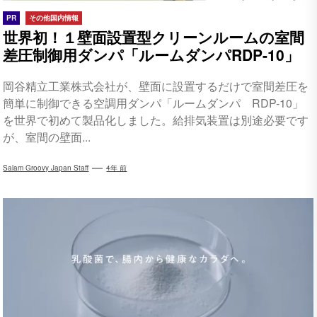
PR
その他国内情報
世界初！１壁面設置型クリーンルームの室間
差圧制御用ダンパ「ルームダンパRDP-10」
岡谷精立工業株式会社が、壁面に設置するだけで室間差圧を
簡単に制御できる空調用ダンパ「ルームダンパ RDP-10」
を世界で初めて製品化しました。給排気装置は別途必要です
が、室間の壁面...
Salam Groovy Japan Staff
4年 前