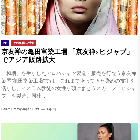
PR
その他国内情報
京友禅の亀田富染工場 「京友禅×ヒジャブ」
でアジア販路拡大
「和柄」を生かしたアロハシャツ製造・販売を行なう京友禅
染屋"亀田富染工場"では、これまで培ってきた染めの技術を
活かし、イスラム教徒の女性が頭にまとうスカーフ「ヒジャ
ブ」を製造。同社...
Salam Groovy Japan Staff
4年 前