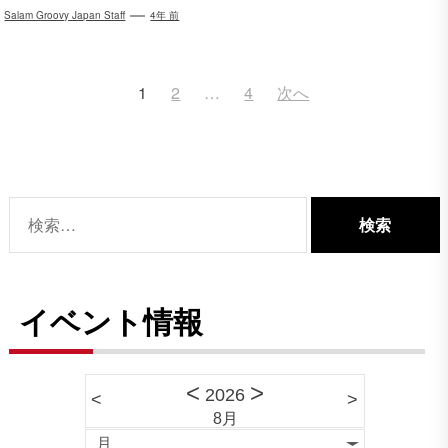
Salam Groovy Japan Staff
4年 前
投
1
2
…
4
次へ
稿
ナ
ビ
ゲ
検
ー
索:
シ
ョ
イベント情報
ン
<
>
2026
<
>
8月
月