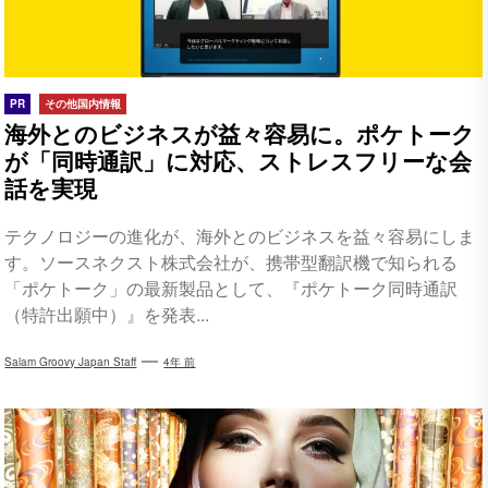
PR
その他国内情報
海外とのビジネスが益々容易に。ポケトーク
が「同時通訳」に対応、ストレスフリーな会
話を実現
テクノロジーの進化が、海外とのビジネスを益々容易にしま
す。ソースネクスト株式会社が、携帯型翻訳機で知られる
「ポケトーク」の最新製品として、『ポケトーク同時通訳
（特許出願中）』を発表...
Salam Groovy Japan Staff
4年 前