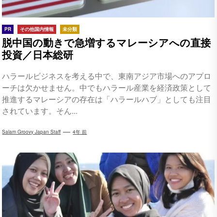
PR
その他国内情報
未分類
脱中国の動きで急増するマレーシアへの直接
投資／日本総研
ハラールビジネスを考える中で、東南アジア市場へのアプロ
ーチは欠かせません。中でもハラール産業を経済政策として
推進するマレーシアの存在は「ハラールハブ」としても注目
されています。そん...
Salam Groovy Japan Staff
4年 前