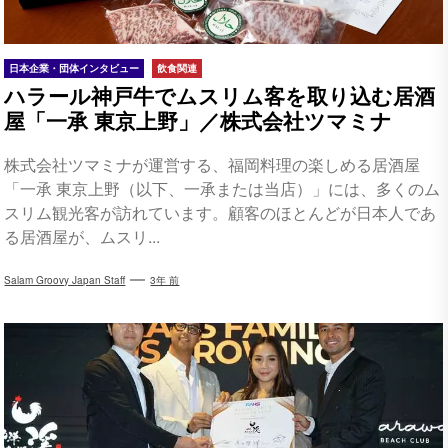
日本企業・団体インタビュー
飲食関連
ハラール神戸牛でムスリム客を取り込む居酒
屋「一承 東京上野」／株式会社ツマミナ
株式会社ツマミナが運営する、福岡料理の楽しめる居酒屋
「一承 東京上野（以下、一承または当店）」には、多くのム
スリム観光客が訪れています。顧客のほとんどが日本人であ
る居酒屋が、ムスリ...
Salam Groovy Japan Staff
3年 前