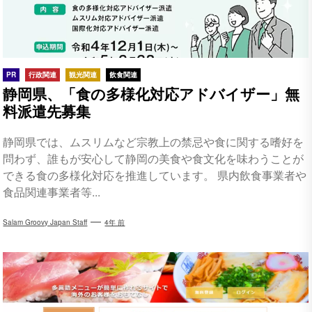
PR
行政関連
観光関連
飲食関連
静岡県、「食の多様化対応アドバイザー」無
料派遣先募集
静岡県では、ムスリムなど宗教上の禁忌や食に関する嗜好を
問わず、誰もが安心して静岡の美食や食文化を味わうことが
できる食の多様化対応を推進しています。 県内飲食事業者や
食品関連事業者等...
Salam Groovy Japan Staff
4年 前