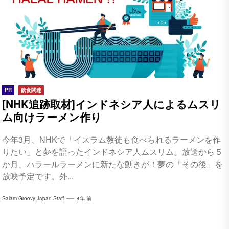
PR
飲食関連
[NHK追跡取材]インドネシア人によるムスリ
ム向けラーメン作り
今年3月、NHKで「イスラム教徒も食べられるラーメンを作
りたい」と夢を語ったインドネシア人ムスリム。放送から５
か月、ハラールラーメンに新たな動きが！夢の「その後」を
放映予定です。外...
Salam Groovy Japan Staff
4年 前