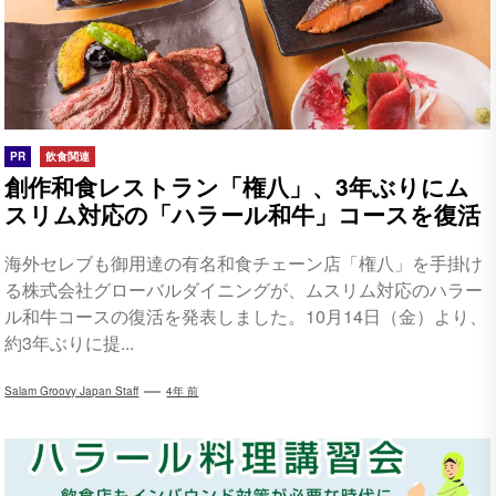
PR
飲食関連
創作和食レストラン「権八」、3年ぶりにム
スリム対応の「ハラール和牛」コースを復活
海外セレブも御用達の有名和食チェーン店「権八」を手掛け
る株式会社グローバルダイニングが、ムスリム対応のハラー
ル和牛コースの復活を発表しました。10月14日（金）より、
約3年ぶりに提...
Salam Groovy Japan Staff
4年 前