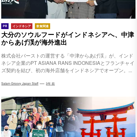
PR
インドネシア
飲食関連
大分のソウルフードがインドネシアへ、中津
からあげ渓が海外進出
株式会社バーストの運営する「中津からあげ渓」が、インド
ネシア企業のPT ASIANA RANS INDONESIAとフランチャイ
ズ契約を結び、初の海外店舗をインドネシアでオープン。...
Salam Groovy Japan Staff
3年 前