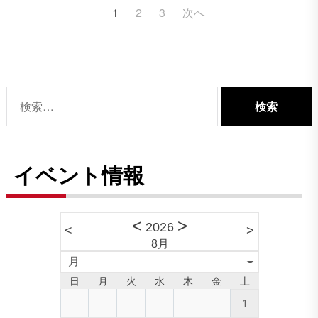
投
1
2
3
次へ
稿
ナ
ビ
ゲ
検
ー
索:
シ
ョ
イベント情報
ン
<
>
2026
<
>
8月
月
日
月
火
水
木
金
土
1