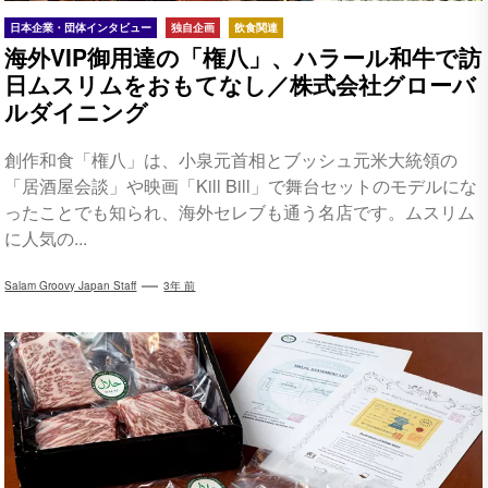
日本企業・団体インタビュー
独自企画
飲食関連
海外VIP御用達の「権八」、ハラール和牛で訪
日ムスリムをおもてなし／株式会社グローバ
ルダイニング
創作和食「権八」は、小泉元首相とブッシュ元米大統領の
「居酒屋会談」や映画「Kill Bill」で舞台セットのモデルにな
ったことでも知られ、海外セレブも通う名店です。ムスリム
に人気の...
Salam Groovy Japan Staff
3年 前