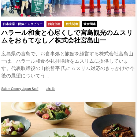
日本企業・団体インタビュー
独自企画
観光関連
飲食関連
ハラール和食と心尽くしで宮島観光のムスリ
ムをおもてなし／株式会社宮島山一
広島県の宮島で、お食事処と旅館を経営する株式会社宮島山
一は、ハラール和食や礼拝場所をムスリムに提供していま
す。代表取締役の山松哲平 氏にムスリム対応のきっかけや今
後の展望についてう...
Salam Groovy Japan Staff
3年 前