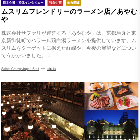
日本企業・団体インタビュー
独自企画
飲食関連
ムスリムフレンドリーのラーメン店／あやむ
や
株式会社サファリが運営する「あやむや」は、京都烏丸と東
京新御徒町でハラール鶏白湯ラーメンを提供しています。ム
スリムをターゲットに据えた経緯や、今後の展望などについ
てうかがいました。...
Salam Groovy Japan Staff
3年 前