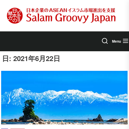
Skip
to
the
content
Menu
日:
2021年6月22日