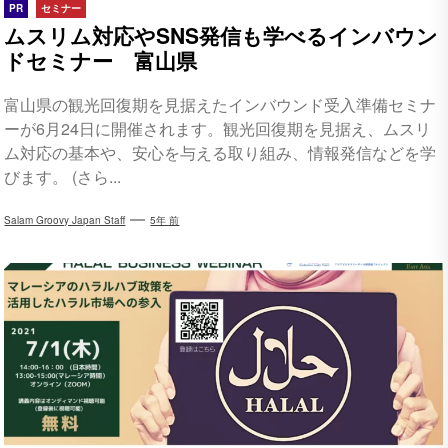
PR
セミナー
ムスリム対応やSNS発信も学べるインバウン
ドセミナー 富山県
富山県の観光回復期を見据えたインバウンド受入準備セミナ
ーが6月24日に開催されます。観光回復期を見据え、ムスリ
ム対応の基本や、安心を与える取り組み、情報発信などを学
びます。 (さら...
Salam Groovy Japan Staff
5年 前