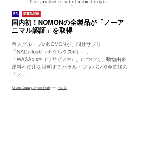
PR
医薬品関連
国内初！NOMONの全製品が「ノーア
ニマル認証」を取得
帝人グループのNOMONが、同社サプリ
「NADaltus®（ナダルタス®）」、
「WASAbis®（ワサビス®）」について、動物由来
原料不使用を証明するハラル・ジャパン協会監修の
「ノ...
Salam Groovy Japan Staff
5年 前