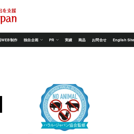
Salam
Groovy
Japan
語WEB制作
独自企画
PR
実績
商品
お問合せ
English Sit