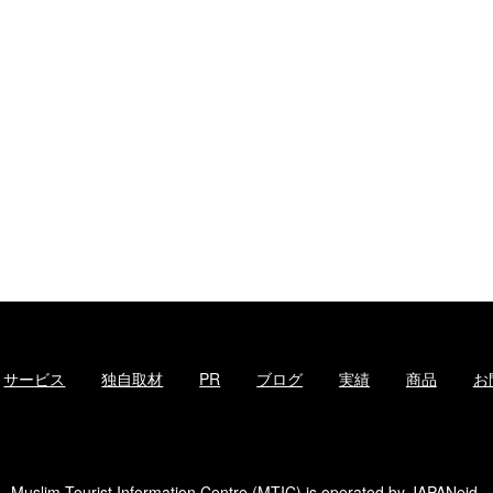
サービス
独自取材
PR
ブログ
実績
商品
お
Muslim Tourist Information Centre (MTIC) is operated by
JAPANeid
.