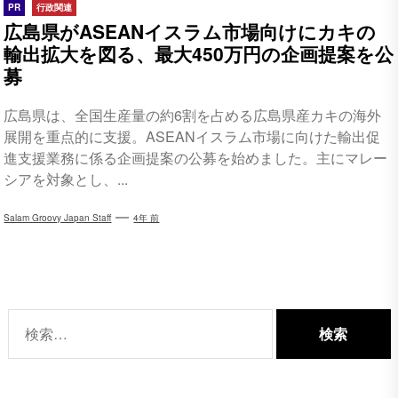
PR
行政関連
広島県がASEANイスラム市場向けにカキの
輸出拡大を図る、最大450万円の企画提案を公
募
広島県は、全国生産量の約6割を占める広島県産カキの海外
展開を重点的に支援。ASEANイスラム市場に向けた輸出促
進支援業務に係る企画提案の公募を始めました。主にマレー
シアを対象とし、...
Salam Groovy Japan Staff
4年 前
検
索: