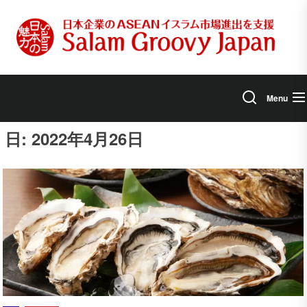
Skip
to
the
content
Menu
日:
2022年4月26日