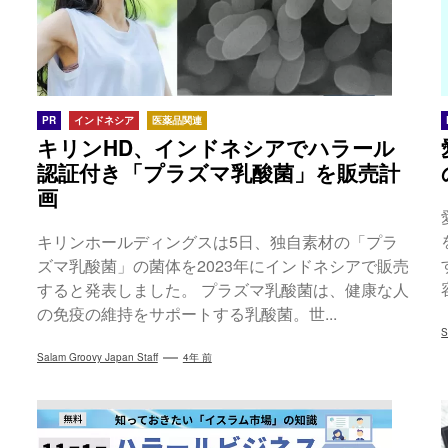
PR
インドネシア
医薬品関連
キリンHD、インドネシアでハラール
認証付き「プラズマ乳酸菌」を販売計
画
キリンホールディングスは5日、独自素材の「プラ
ズマ乳酸菌」の菌体を2023年にインドネシアで販売
すると発表しました。 プラズマ乳酸菌は、健康な人
の免疫の維持をサポートする乳酸菌。世...
S
Salam Groovy Japan Staff
4年 前