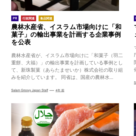
PR
行政関連
食品関連
農林水産省、イスラム市場向けに「和
菓子」の輸出事業を計画する企業事例
を公表
農林水産省が、イスラム市場向けに「和菓子（羽二
重餅、大福）」の輸出事業を計画している事例とし
て、新珠製菓（あらたませいか）株式会社の取り組
みを紹介しています。 同省は、国産の農林水...
S
Salam Groovy Japan Staff
4年 前