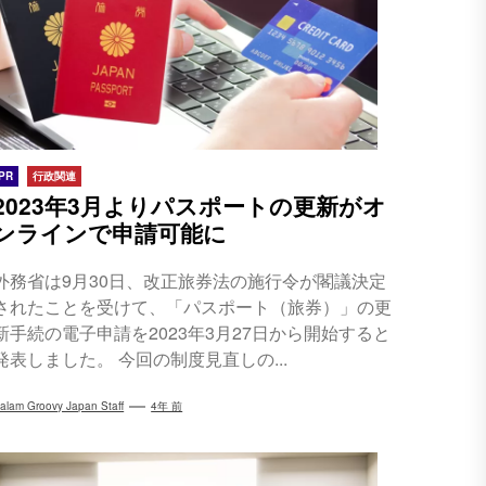
PR
行政関連
2023年3月よりパスポートの更新がオ
ンラインで申請可能に
外務省は9月30日、改正旅券法の施行令が閣議決定
されたことを受けて、「パスポート（旅券）」の更
新手続の電子申請を2023年3月27日から開始すると
発表しました。 今回の制度見直しの...
alam Groovy Japan Staff
4年 前