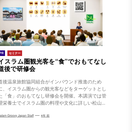
PR
セミナー
イスラム圏観光客を“食”でおもてなし
道後で研修会
道後温泉旅館協同組合がインバウンド推進のため
に、イスラム圏からの観光客などをターゲットとし
た「食」のおもてなし研修会を開催。本講演では管
理栄養士でイスラム圏の料理や文化に詳しい松山...
alam Groovy Japan Staff
4年 前