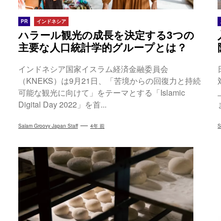
PR
インドネシア
ハラール観光の成長を決定する3つの
主要な人口統計学的グループとは？
インドネシア国家イスラム経済金融委員会
（KNEKS）は9月21日、「苦境からの回復力と持続
可能な観光に向けて」をテーマとする「Islamic
Digital Day 2022」を首...
Salam Groovy Japan Staff
4年 前
S