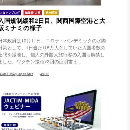
スタッフブログ
編集長 大熊
観光関連
入国規制緩和2日目、関西国際空港と大
阪ミナミの様子
日本政府は10月11日、コロナ・パンデミックの水際
対策として、1日当たり5万人としていた入国者数の
上限を撤廃し、個人の外国人旅行客の入国も解禁し
ました。ワクチン接種×3回の証明書ま...
alam Groovy Japan Staff
4年 前