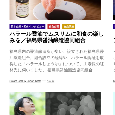
日本企業・団体インタビュー
独自企画
食品関連
ハラール醤油でムスリムに和食の楽し
みを／福島県醤油醸造協同組合
福島県内の醤油醸造所が集い、設立された福島県醤
油醸造組合。組合設立の経緯や、ハラール認証を取
得した「ハラールしょうゆ」について、工場長の紅
林氏に伺いました。 福島県醤油醸造協同組合...
Salam Groovy Japan Staff
4年 前
S