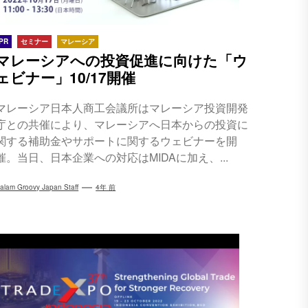
PR
セミナー
マレーシア
マレーシアへの投資促進に向けた「ウ
ェビナー」10/17開催
マレーシア日本人商工会議所はマレーシア投資開発
庁との共催により、マレーシアへ日本からの投資に
関する補助金やサポートに関するウェビナーを開
催。当日、日本企業への対応はMIDAに加え、...
alam Groovy Japan Staff
4年 前