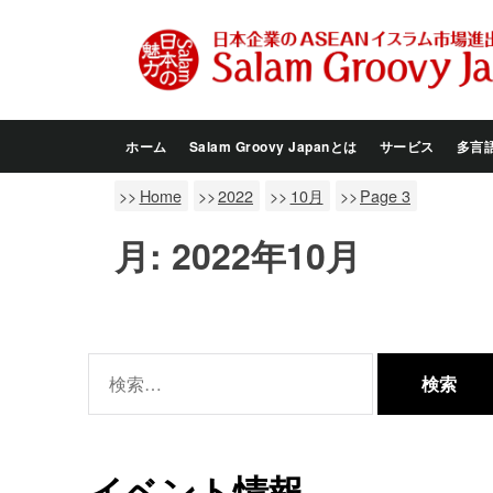
Skip
to
the
content
ホーム
Salam Groovy Japanとは
サービス
多言
Home
2022
10月
Page 3
月:
2022年10月
検
索:
イベント情報