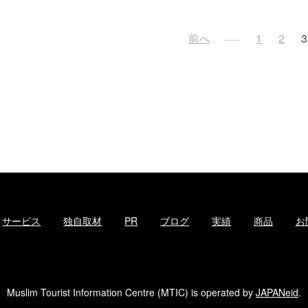
投
前へ
1
2
3
稿
ナ
ビ
ゲ
ー
シ
ョ
ン
サービス
独自取材
PR
ブログ
実績
商品
お
Muslim Tourist Information Centre (MTIC) is operated by
JAPANeid
.