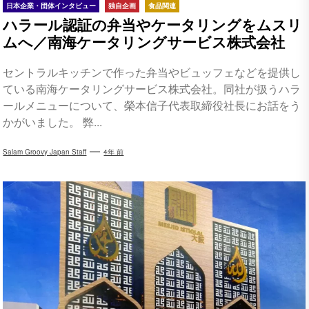
日本企業・団体インタビュー
独自企画
食品関連
ハラール認証の弁当やケータリングをムスリ
ムへ／南海ケータリングサービス株式会社
セントラルキッチンで作った弁当やビュッフェなどを提供し
ている南海ケータリングサービス株式会社。同社が扱うハラ
ールメニューについて、榮本信子代表取締役社長にお話をう
かがいました。 弊...
Salam Groovy Japan Staff
4年 前