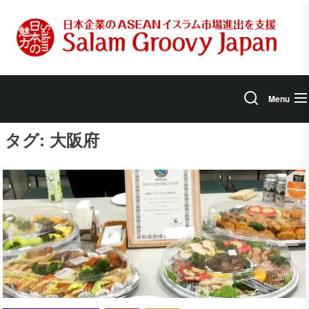
Skip
to
the
content
Menu
タグ:
大阪府