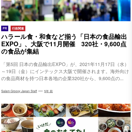
PR
行政関連
ハラール食・和食など揃う「日本の食品輸出
EXPO」、大阪で11月開催 320社・9,600点
の食品が集結
「第5回 日本の食品輸出EXPO」が、2021年11月17日（水）
～19日（金）にインテックス大阪で開催されます。海外向け
の食品商材を持つ日本各地の企業320社から、9,600点の...
Salam Groovy Japan Staff
5年 前