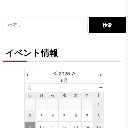
ナ
ビ
ゲ
検
ー
索:
シ
ョ
イベント情報
ン
<
>
2026
<
>
8月
月
日
月
火
水
木
金
土
1
2
3
4
5
6
7
8
9
10
11
12
13
14
15