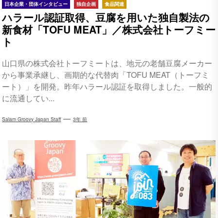
日本企業・団体インタビュー
独自企画
食品関連
ハラール認証取得、豆腐を用いた独自製法の
新食材「TOFU MEAT」／株式会社トーフミー
ト
山口県の株式会社トーフミートは、地元の老舗豆腐メーカー
から事業承継し、画期的な代替肉「TOFU MEAT（トーフミ
ート）」を開発。昨年ハラール認証を取得しました。一般的
に流通してい...
Salam Groovy Japan Staff
3年 前