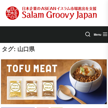
Skip
to
the
content
Menu
タグ:
山口県