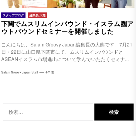
スタッフブログ
編集長 大熊
下関でムスリムインバウンド・イスラム圏ア
ウトバウンドセミナーを開催しました
こんにちは、Salam Groovy Japan編集長の大熊です。7月21
日・22日に山口県下関市にて、ムスリムインバウンドと
ASEANイスラム市場進出について学んでいただくセミナ...
Salam Groovy Japan Staff
4年 前
検
索: