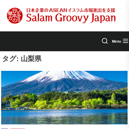
Skip
to
the
content
Menu
タグ:
山梨県