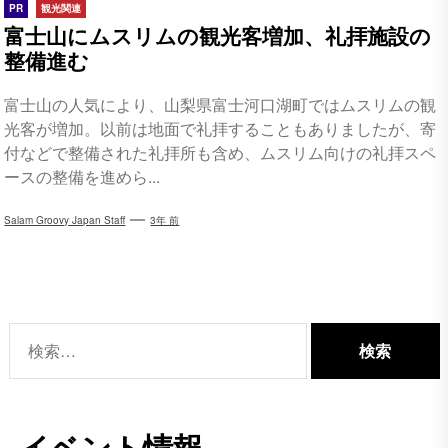
PR
観光関連
富士山にムスリムの観光客増加、礼拝施設の
整備進む
富士山の人気により、山梨県富士河口湖町ではムスリムの観
光客が増加。以前は地面で礼拝することもありましたが、寄
付などで整備された礼拝所も含め、ムスリム向けの礼拝スペ
ースの整備を進めら...
Salam Groovy Japan Staff
3年 前
検
索:
イベント情報