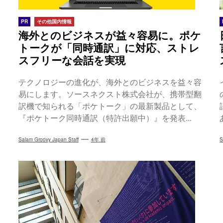
PR
その他国内情報
海外とのビジネスが益々容易に。ポケ
トークが「同時通訳」に対応、ストレ
スフリーな会話を実現
テクノロジーの進化が、海外とのビジネスを益々容
易にします。ソースネクスト株式会社が、携帯型翻
訳機で知られる「ポケトーク」の最新製品として、
『ポケトーク同時通訳（特許出願中）』を発表...
Salam Groovy Japan Staff
4年 前
S