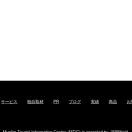
サービス
独自取材
PR
ブログ
実績
商品
お
Muslim Tourist Information Centre (MTIC) is operated by
JAPANeid
.