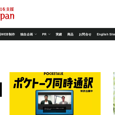
Salam
Groovy
Japan
語WEB制作
独自企画
PR
実績
商品
お問合せ
English Sit