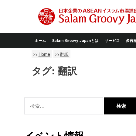
Skip
to
the
content
ホーム
Salam Groovy Japanとは
サービス
多言
Home
翻訳
タグ:
翻訳
検
索:
イベント情報