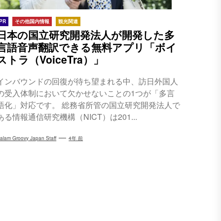
PR
その他国内情報
観光関連
日本の国立研究開発法人が開発した多
言語音声翻訳できる無料アプリ「ボイ
ストラ（VoiceTra）」
インバウンドの回復が待ち望まれる中、訪日外国人
の受入体制において欠かせないことの1つが「多言
語化」対応です。 総務省所管の国立研究開発法人で
ある情報通信研究機構（NICT）は201...
alam Groovy Japan Staff
4年 前