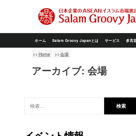
Skip
to
the
content
ホーム
Salam Groovy Japanとは
サービス
多言
Home
会場
アーカイブ:
会場
検
索:
イベント情報