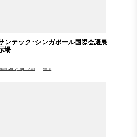
サンテック･シンガポール国際会議展
示場
alam Groovy Japan Staff
5年 前