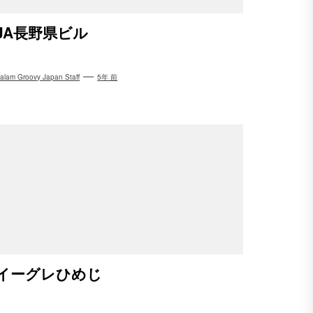
JA長野県ビル
alam Groovy Japan Staff
5年 前
イーグレひめじ