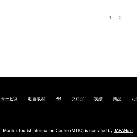
投
1
2
稿
ナ
ビ
ゲ
ー
シ
ョ
ン
サービス
独自取材
PR
ブログ
実績
商品
お
Muslim Tourist Information Centre (MTIC) is operated by
JAPANeid
.