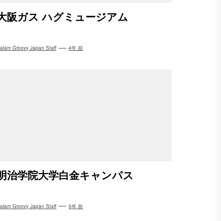
大阪ガス ハグミュージアム
alam Groovy Japan Staff
4年 前
明治学院大学白金キャンパス
alam Groovy Japan Staff
5年 前