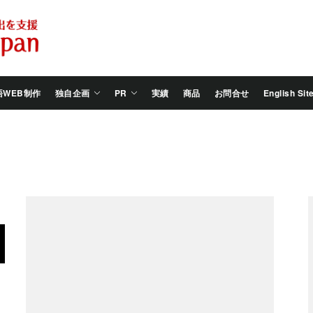
Salam
Groovy
Japan
語WEB制作
独自企画
PR
実績
商品
お問合せ
English Sit