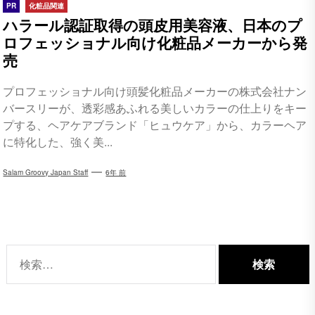
PR
化粧品関連
ハラール認証取得の頭皮用美容液、日本のプ
ロフェッショナル向け化粧品メーカーから発
売
プロフェッショナル向け頭髪化粧品メーカーの株式会社ナン
バースリーが、透彩感あふれる美しいカラーの仕上りをキー
プする、ヘアケアブランド「ヒュウケア」から、カラーヘア
に特化した、強く美...
Salam Groovy Japan Staff
6年 前
検
索: