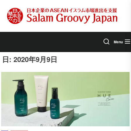
Skip
to
the
content
Menu
日:
2020年9月9日