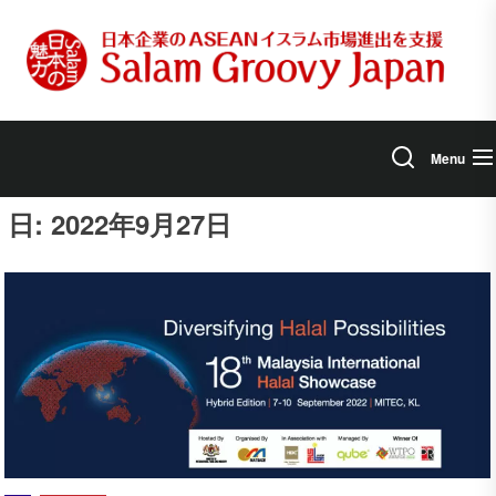
Skip
to
the
content
Menu
日:
2022年9月27日