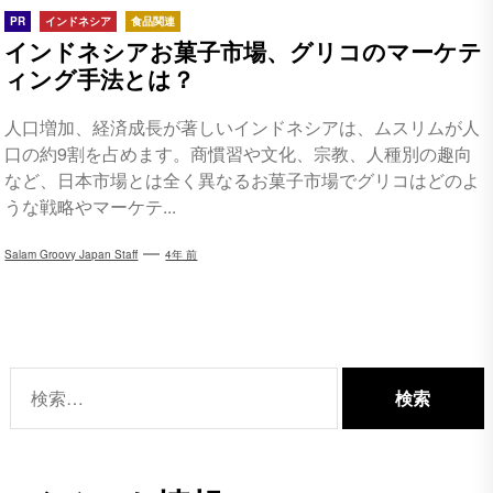
PR
インドネシア
食品関連
インドネシアお菓子市場、グリコのマーケテ
ィング手法とは？
人口増加、経済成長が著しいインドネシアは、ムスリムが人
口の約9割を占めます。商慣習や文化、宗教、人種別の趣向
など、日本市場とは全く異なるお菓子市場でグリコはどのよ
うな戦略やマーケテ...
Salam Groovy Japan Staff
4年 前
検
索: