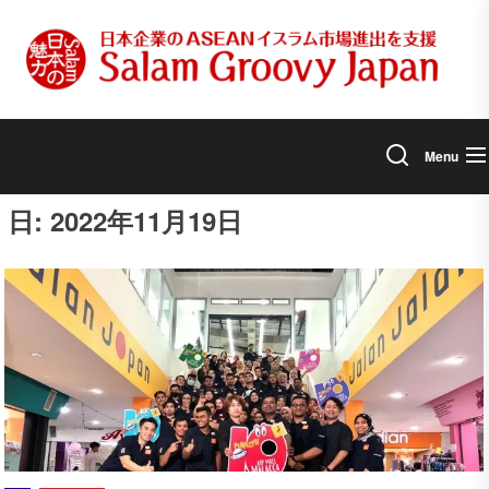
Skip
to
the
content
Menu
日:
2022年11月19日