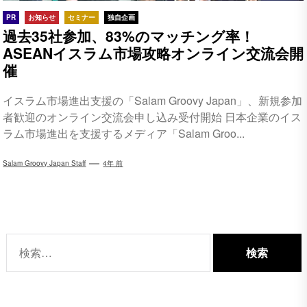
PR
お知らせ
セミナー
独自企画
過去35社参加、83%のマッチング率！
ASEANイスラム市場攻略オンライン交流会開
催
イスラム市場進出支援の「Salam Groovy Japan」、新規参加
者歓迎のオンライン交流会申し込み受付開始 日本企業のイス
ラム市場進出を支援するメディア「Salam Groo...
Salam Groovy Japan Staff
4年 前
検
索: