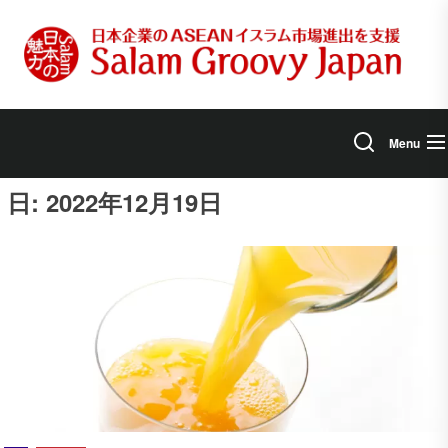
Skip
to
the
content
Menu
日:
2022年12月19日