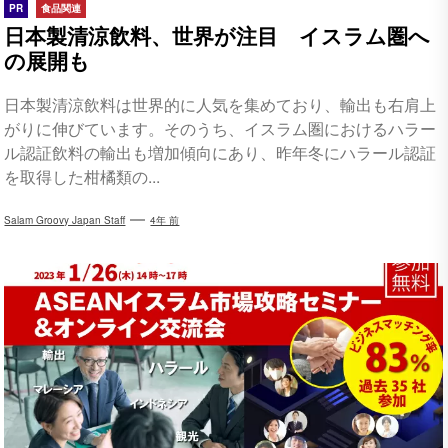
PR
食品関連
日本製清涼飲料、世界が注目 イスラム圏へ
の展開も
日本製清涼飲料は世界的に人気を集めており、輸出も右肩上
がりに伸びています。そのうち、イスラム圏におけるハラー
ル認証飲料の輸出も増加傾向にあり、昨年冬にハラール認証
を取得した柑橘類の...
Salam Groovy Japan Staff
4年 前