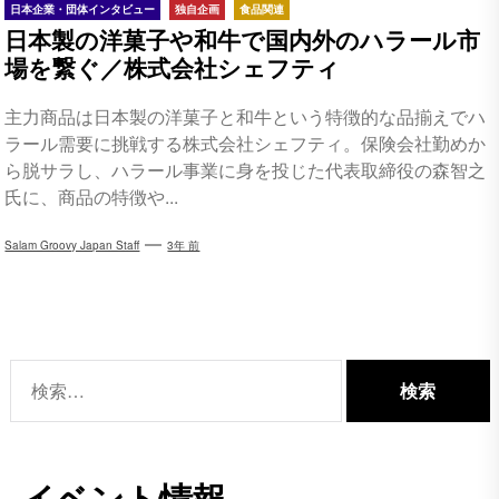
日本企業・団体インタビュー
独自企画
食品関連
日本製の洋菓子や和牛で国内外のハラール市
場を繋ぐ／株式会社シェフティ
主力商品は日本製の洋菓子と和牛という特徴的な品揃えでハ
ラール需要に挑戦する株式会社シェフティ。保険会社勤めか
ら脱サラし、ハラール事業に身を投じた代表取締役の森智之
氏に、商品の特徴や...
Salam Groovy Japan Staff
3年 前
検
索:
イベント情報