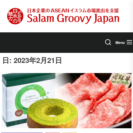
Skip
to
the
content
Menu
日:
2023年2月21日