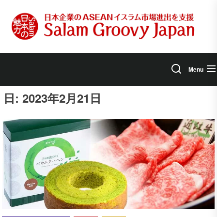
Skip
to
the
content
Menu
日:
2023年2月21日