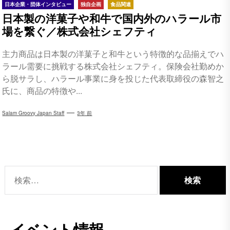
日本企業・団体インタビュー
独自企画
食品関連
日本製の洋菓子や和牛で国内外のハラール市
場を繋ぐ／株式会社シェフティ
主力商品は日本製の洋菓子と和牛という特徴的な品揃えでハ
ラール需要に挑戦する株式会社シェフティ。保険会社勤めか
ら脱サラし、ハラール事業に身を投じた代表取締役の森智之
氏に、商品の特徴や...
Salam Groovy Japan Staff
3年 前
検
索:
イベント情報