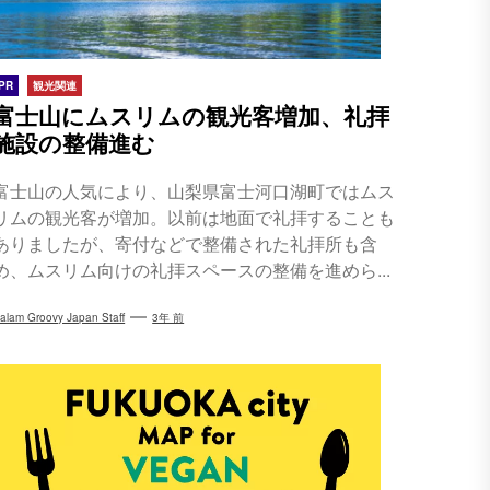
PR
観光関連
富士山にムスリムの観光客増加、礼拝
施設の整備進む
富士山の人気により、山梨県富士河口湖町ではムス
リムの観光客が増加。以前は地面で礼拝することも
ありましたが、寄付などで整備された礼拝所も含
め、ムスリム向けの礼拝スペースの整備を進めら...
alam Groovy Japan Staff
3年 前