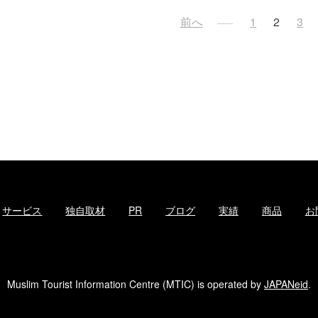
投
前へ
1
2
3
稿
ナ
ビ
ゲ
ー
シ
ョ
ン
サービス
独自取材
PR
ブログ
実績
商品
お
Muslim Tourist Information Centre (MTIC) is operated by
JAPANeid
.