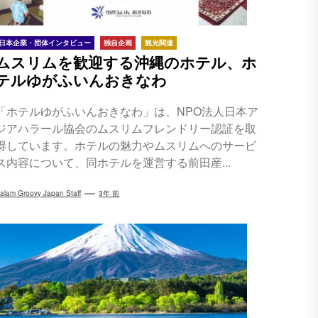
日本企業・団体インタビュー
独自企画
観光関連
ムスリムを歓迎する沖縄のホテル、ホ
テルゆがふいんおきなわ
「ホテルゆがふいんおきなわ」は、NPO法人日本ア
ジアハラール協会のムスリムフレンドリー認証を取
得しています。ホテルの魅力やムスリムへのサービ
ス内容について、同ホテルを運営する前田産...
alam Groovy Japan Staff
3年 前