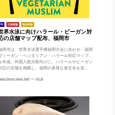
PR
行政関連
観光関連
世界水泳に向けハラール・ビーガン対
応の店舗マップ配布、福岡市
福岡市は、世界水泳選手権福岡大会に合わせ「福岡
ヴィーガン・ベジタリアン・ハラール対応マップ」
を作成。外国人観光客向けに、ハラールやビーガン
対応の店舗を掲載し、福岡の多様な食文化を楽...
alam Groovy Japan Staff
3年 前