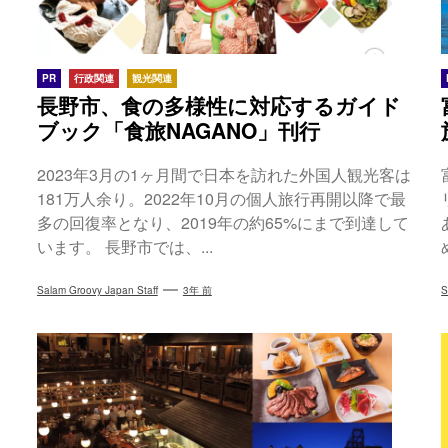
PR
行政関連
観光関連
長野市、食の多様性に対応するガイド
ブック「食旅NAGANO」刊行
2023年3月の1ヶ月間で日本を訪れた外国人観光客は
181万人余り。2022年10月の個人旅行再開以降で最
多の回復率となり、2019年の約65%にまで到達して
います。 長野市では、...
Salam Groovy Japan Staff
3年 前
S