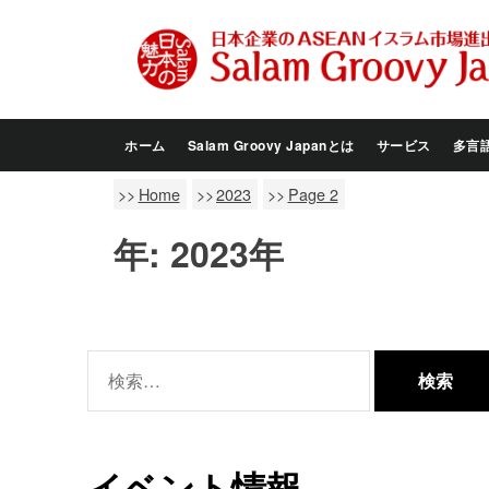
Skip
to
the
content
ホーム
Salam Groovy Japanとは
サービス
多言
Home
2023
Page 2
年:
2023年
検
索:
イベント情報