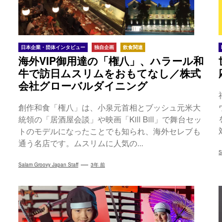
日本企業・団体インタビュー
独自企画
飲食関連
海外VIP御用達の「権八」、ハラール和
牛で訪日ムスリムをおもてなし／株式
会社グローバルダイニング
創作和食「権八」は、小泉元首相とブッシュ元米大
統領の「居酒屋会談」や映画「Kill Bill」で舞台セッ
トのモデルになったことでも知られ、海外セレブも
通う名店です。ムスリムに人気の...
S
Salam Groovy Japan Staff
3年 前