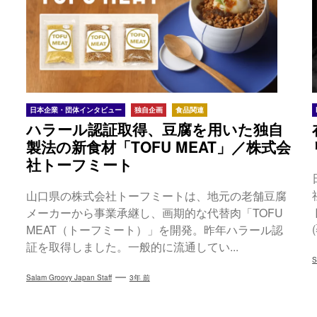
日本企業・団体インタビュー
独自企画
食品関連
ハラール認証取得、豆腐を用いた独自
製法の新食材「TOFU MEAT」／株式会
社トーフミート
山口県の株式会社トーフミートは、地元の老舗豆腐
メーカーから事業承継し、画期的な代替肉「TOFU
MEAT（トーフミート）」を開発。昨年ハラール認
証を取得しました。一般的に流通してい...
S
Salam Groovy Japan Staff
3年 前