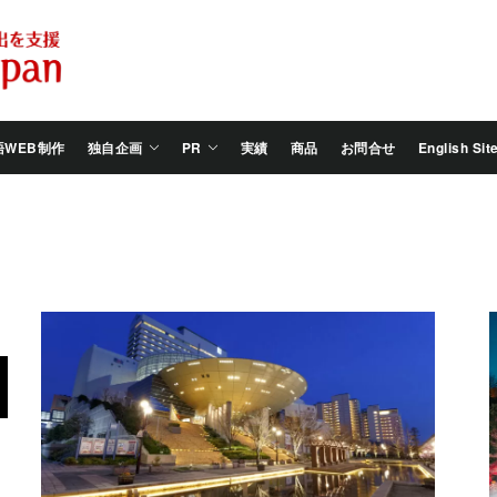
Salam
Groovy
Japan
語WEB制作
独自企画
PR
実績
商品
お問合せ
English Sit