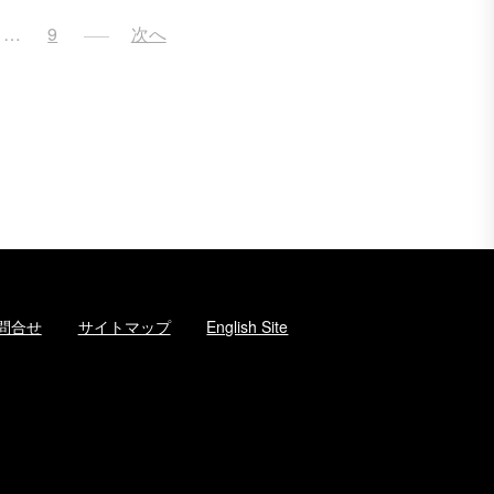
…
9
次へ
問合せ
サイトマップ
English Site