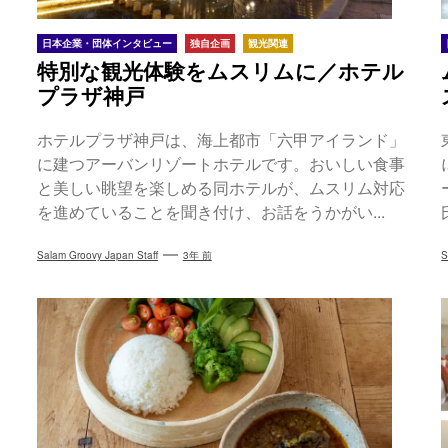
日本企業・団体インタビュー
独自企画
観光関連
特別な観光体験をムスリムに／ホテル
プラザ神戸
ホテルプラザ神戸は、海上都市「六甲アイランド」
に建つアーバンリゾートホテルです。おいしい食事
と美しい眺望を楽しめる同ホテルが、ムスリム対応
を進めていることを聞き付け、お話をうかがい...
Salam Groovy Japan Staff
3年 前
S