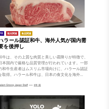
PR
観光関連
食品関連
ハラール認証和牛、海外人気が国内需
要を後押し
和牛は、その上質な肉質と美しい霜降りが特徴で、
日本国内で厳格な品質管理が行われています。一部
の和牛生産者はムスリム市場向けに、ハラール認証
を取得。ハラール和牛は、日本の食文化を海外...
alam Groovy Japan Staff
3年 前