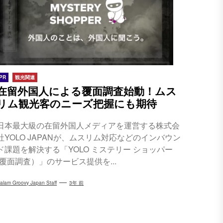
PR
観光関連
在留外国人による覆面調査始動！ムス
リム観光客のニーズ把握にも期待
日本最大級の在留外国人メディアを運営する株式会
社YOLO JAPANが、ムスリム対応などのインバウン
ド課題を解決する「YOLO ミステリー ショッパー
(覆面調査）」のサービス提供を...
alam Groovy Japan Staff
3年 前