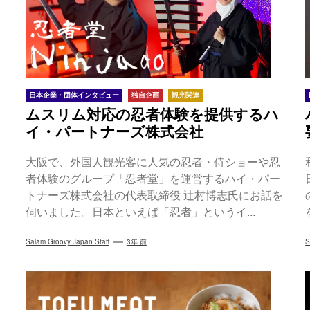
日本企業・団体インタビュー
独自企画
観光関連
ムスリム対応の忍者体験を提供するハ
イ・パートナーズ株式会社
大阪で、外国人観光客に人気の忍者・侍ショーや忍
者体験のグループ「忍者堂」を運営するハイ・パー
トナーズ株式会社の代表取締役 辻村博志氏にお話を
伺いました。日本といえば「忍者」というイ...
Salam Groovy Japan Staff
3年 前
S