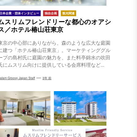
日本企業・団体インタビュー
独自企画
観光関連
ムスリムフレンドリーな都心のオアシ
ス／ホテル椿山荘東京
東京の中心部にありながら、森のような広大な庭園
に建つ「ホテル椿山荘東京」。マーケティンググル
ープの島村氏に庭園の魅力を、また料亭錦水の吹田
氏にムスリム向けに提供している会席料理など...
alam Groovy Japan Staff
3年 前