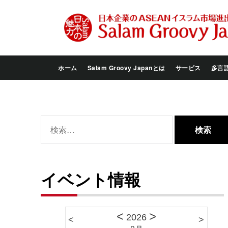
Skip
to
the
content
ホーム
Salam Groovy Japanとは
サービス
多言
検
索:
イベント情報
<
>
2026
<
>