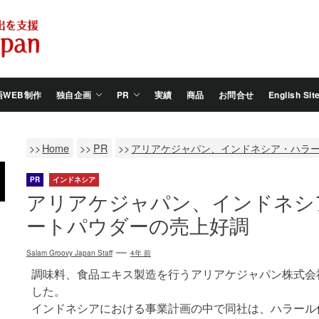
Salam
Groovy
Japan
語WEB制作
独自企画
PR
実績
商品
お問合せ
English Sit
Home
PR
アリアケジャパン、インドネシア・ハラ
PR
インドネシア
アリアケジャパン、インドネシ
ートパウダーの売上好調
Salam Groovy Japan Staff
4年 前
調味料、食品エキス製造を行うアリアケジャパン株式会社が
した。
インドネシアにおける事業計画の中で同社は、ハラール