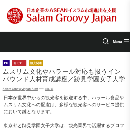
Skip
to
the
content
Menu
PR
セミナー
観光関連
ムスリム文化やハラール対応も扱うイン
バウンド人材育成講座／跡見学園女子大学
Salam Groovy Japan Staff
3年 前
日本が世界中からの観光客を歓迎する中、ハラール食品や
ムスリム文化への配慮は、多様な観光客へのサービス提供
において鍵となります。
東京都と跡見学園女子大学は、観光業界で活躍するプロフ