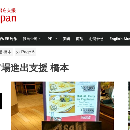
Salam
Groovy
Japan
語WEB制作
独自企画
PR
実績
商品
お問合せ
English Sit
 橋本
Page 5
場進出支援 橋本