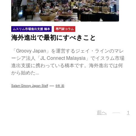
ムスリム市場進出支援 橋本
専門家コラム
海外進出で最初にすべきこと
「Groovy Japan」を運営するジェイ・ラインのマレ
ーシア法人「JL Connect Malaysia」でイスラム市場
進出支援に携わっている橋本です。海外進出では何
から始めた...
Salam Groovy Japan Staff
5年 前
投
前へ
1
稿
ナ