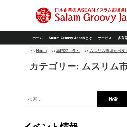
Skip
to
the
content
ホーム
Salam Groovy Japanとは
サービス
多言
Home
専門家コラム
ムスリム市場進出支援
カテゴリー:
ムスリム市
検
索:
イベント情報