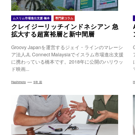
ムスリム市場進出支援 橋本
専門家コラム
クレイジーリッチインドネシアン 急
拡大する超富裕層と新中間層
Groovy Japanを運営するジェイ・ラインのマレーシ
ア法人JL Connect Malaysiaでイスラム市場進出支援
に携わっている橋本です。2018年に公開のハリウッ
ド映画...
Hashimoto
5年 前
H