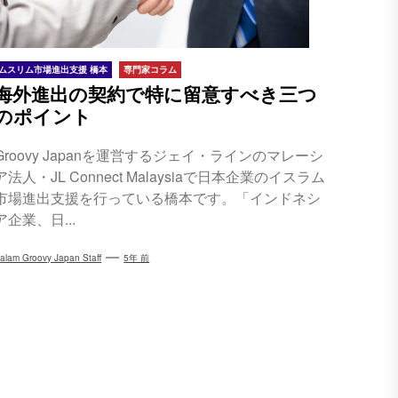
ムスリム市場進出支援 橋本
専門家コラム
海外進出の契約で特に留意すべき三つ
のポイント
Groovy Japanを運営するジェイ・ラインのマレーシ
ア法人・JL Connect Malaysiaで日本企業のイスラム
市場進出支援を行っている橋本です。「インドネシ
ア企業、日...
alam Groovy Japan Staff
5年 前