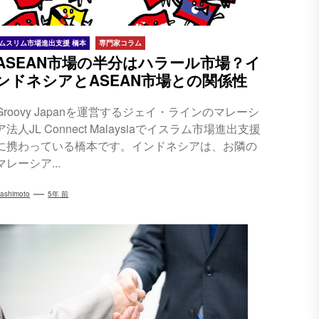
ムスリム市場進出支援 橋本
専門家コラム
ASEAN市場の半分はハラール市場？イ
ンドネシアとASEAN市場との関係性
Groovy Japanを運営するジェイ・ラインのマレーシ
ア法人JL Connect Malaysiaでイスラム市場進出支援
に携わっている橋本です。インドネシアは、お隣の
マレーシア...
ashimoto
5年 前