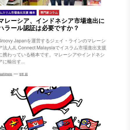
ムスリム市場進出支援 橋本
専門家コラム
マレーシア、インドネシア市場進出に
ハラール認証は必要ですか？
Groovy Japanを運営するジェイ・ラインのマレーシ
ア法人JL Connect Malaysiaでイスラム市場進出支援
に携わっている橋本です。マレーシアやインドネシ
アに輸出す...
ashimoto
5年 前