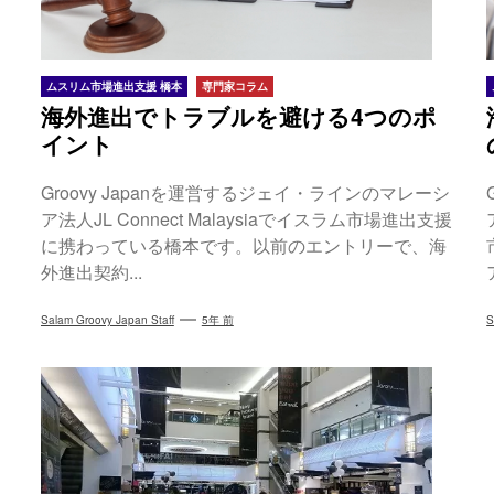
ムスリム市場進出支援 橋本
専門家コラム
海外進出でトラブルを避ける4つのポ
イント
Groovy Japanを運営するジェイ・ラインのマレーシ
ア法人JL Connect Malaysiaでイスラム市場進出支援
に携わっている橋本です。以前のエントリーで、海
外進出契約...
Salam Groovy Japan Staff
5年 前
S