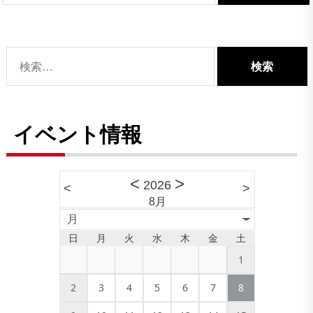
検
索:
イベント情報
<
>
2026
<
>
8月
月
日
月
火
水
木
金
土
1
2
3
4
5
6
7
8