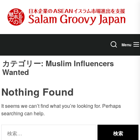
Skip
to
the
content
Menu
カテゴリー:
Muslim Influencers
Wanted
Nothing Found
It seems we can’t find what you’re looking for. Perhaps
searching can help.
検
索: