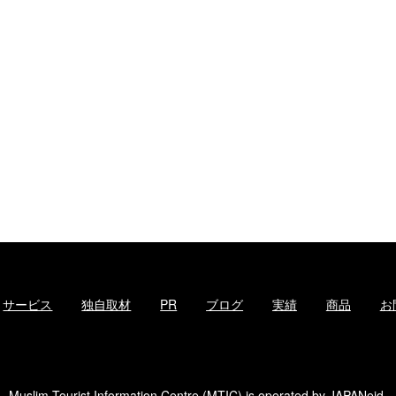
サービス
独自取材
PR
ブログ
実績
商品
お
Muslim Tourist Information Centre (MTIC) is operated by
JAPANeid
.