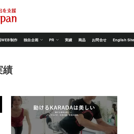
Salam
Groovy
Japan
語WEB制作
独自企画
PR
実績
商品
お問合せ
English Sit
実績