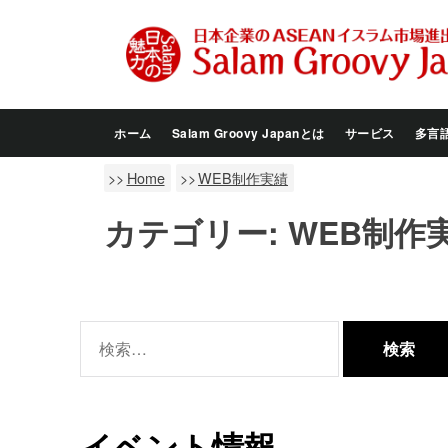
Skip
to
the
content
ホーム
Salam Groovy Japanとは
サービス
多言
Home
WEB制作実績
カテゴリー:
WEB制作
検
索:
イベント情報