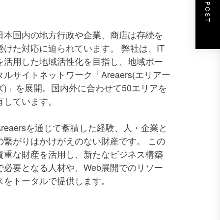
NEXT POST
日本国内の地方行政や企業、商店は存続を
懸けた対応に迫られています。 弊社は、IT
を活用した地域活性化を目指し、地域ポー
タルサイトネットワーク「Areaers(エリアー
ズ)」を展開。国内外に合わせて50エリアを
有しています。
Areaersを通じて蓄積した経験、人・企業と
の繋がりはかけがえのない財産です。 この
貴重な財産を活用し、新たなビジネス構築
で必要となる人材や、Web展開でのリソー
スをトータルで提供します。