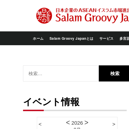
Skip
to
the
content
ホーム
Salam Groovy Japanとは
サービス
多言
検
索:
イベント情報
<
>
2026
<
>