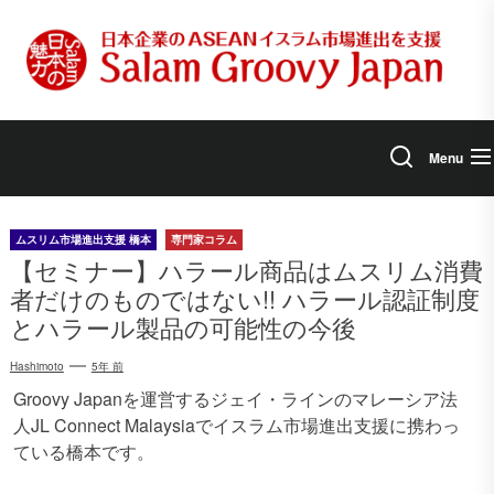
Skip
to
the
content
Menu
ムスリム市場進出支援 橋本
専門家コラム
【セミナー】ハラール商品はムスリム消費
者だけのものではない!! ハラール認証制度
とハラール製品の可能性の今後
Hashimoto
5年 前
Groovy Japanを運営するジェイ・ラインのマレーシア法
人JL Connect Malaysiaでイスラム市場進出支援に携わっ
ている橋本です。