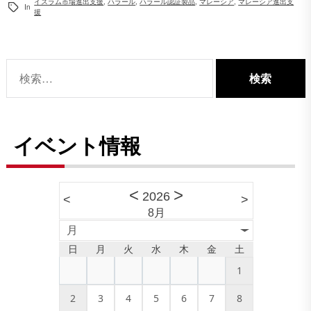
イスラム市場進出支援
,
ハラール
,
ハラール認証製品
,
マレーシア
,
マレーシア進出支
In
援
検
索:
イベント情報
<
>
2026
<
>
8月
月
日
月
火
水
木
金
土
1
2
3
4
5
6
7
8