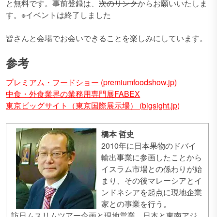
と無料です。事前登録は、
次のリンク
からお願いいたしま
す。※イベントは終了しました
皆さんと会場でお会いできることを楽しみにしています。
参考
プレミアム・フードショー (premiumfoodshow.jp)
中食・外食業界の業務用専門展FABEX
東京ビッグサイト（東京国際展示場） (bigsight.jp)
橋本 哲史
2010年に日本果物のドバイ
輸出事業に参画したことから
イスラム市場との係わりが始
まり、その後マレーシアとイ
ンドネシアを起点に現地企業
家との事業を行う。
訪日ムスリムツアー企画と現地営業、日本と東南アジ