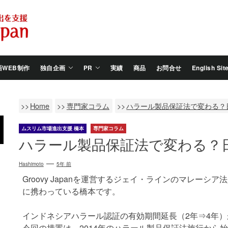
Salam
Groovy
Japan
語WEB制作
独自企画
PR
実績
商品
お問合せ
English Sit
Home
専門家コラム
ハラール製品保証法で変わる？
ムスリム市場進出支援 橋本
専門家コラム
ハラール製品保証法で変わる？
Hashimoto
5年 前
Groovy Japanを運営するジェイ・ラインのマレーシア法人J
に携わっている橋本です。
インドネシアハラール認証の有効期間延長（2年⇒4年
今回の措置は、2014年のハラール製品保証法施行から