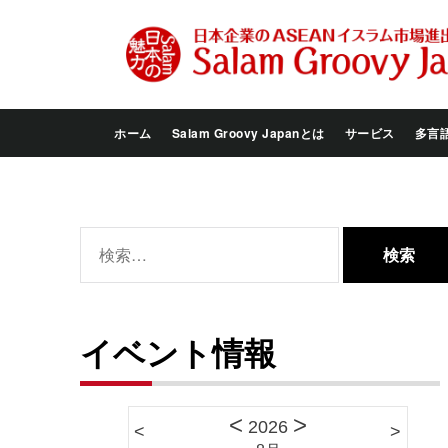
Skip
to
the
content
ホーム
Salam Groovy Japanとは
サービス
多言
検
索:
イベント情報
<
>
2026
<
>