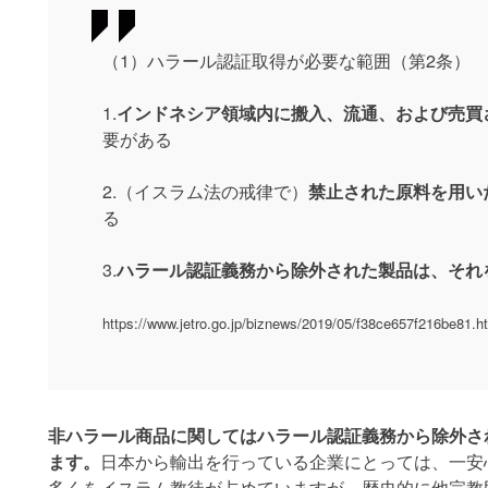
（1）ハラール認証取得が必要な範囲（第2条）
1.
インドネシア領域内に搬入、流通、および売買
要がある
2.（イスラム法の戒律で）
禁止された原料を用い
る
3.
ハラール認証義務から除外された製品は、それ
https://www.jetro.go.jp/biznews/2019/05/f38ce657f216be81.h
非ハラール商品に関してはハラール認証義務から除外さ
ます。
日本から輸出を行っている企業にとっては、一安
多くをイスラム教徒が占めていますが、歴史的に他宗教