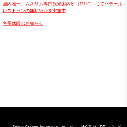
国内唯一、ムスリム専門観光案内所（MTIC）にてハラール
レストランの無料紹介を実施中
冬季休暇のお知らせ
Salam Groovy Japanとは
サービス
独自取材
PR
ブログ