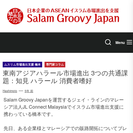
Skip
to
the
content
Menu
ムスリム市場進出支援 橋本
専門家コラム
東南アジアハラール市場進出 3つの共通課
題：知見 ハラール 消費者嗜好
Hashimoto
5年 前
Salam Groovy Japanを運営するジェイ・ラインのマレー
シア法人JL Connect Malaysiaでイスラム市場進出支援に
携わっている橋本です。
先日、ある企業様とマレーシアでの販路開拓についてブレ