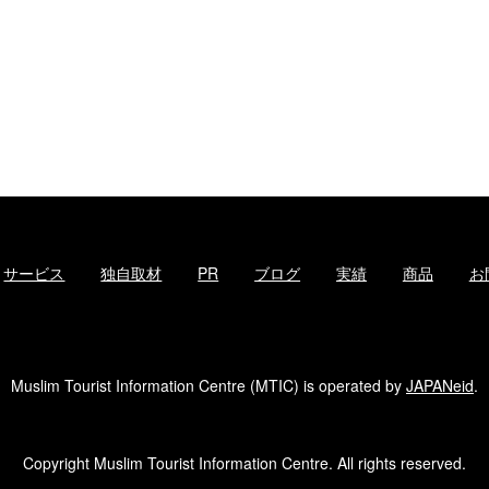
サービス
独自取材
PR
ブログ
実績
商品
お
Muslim Tourist Information Centre (MTIC) is operated by
JAPANeid
.
Copyright Muslim Tourist Information Centre. All rights reserved.