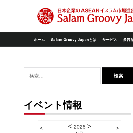
Skip
to
the
content
ホーム
Salam Groovy Japanとは
サービス
多言
検
索:
イベント情報
<
>
2026
<
>