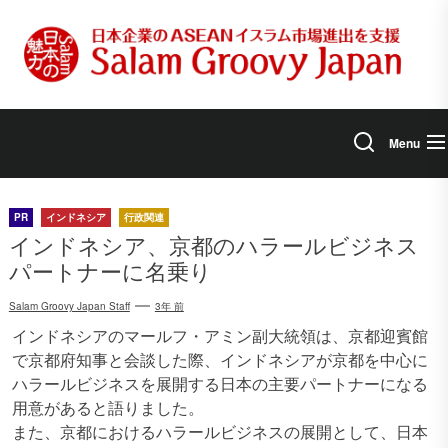
Skip
to
the
content
Menu
PR
インドネシア
行政関連
インドネシア、京都のハラールビジネス
パートナーに名乗り
Salam Groovy Japan Staff
3年 前
インドネシアのマールフ・アミン副大統領は、京都迎賓館
で京都府知事と会談した際、インドネシアが京都を中心に
ハラールビジネスを展開する日本の主要パートナーになる
用意があると語りました。
また、京都におけるハラールビジネスの展開として、日本