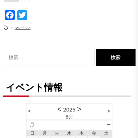
Facebook
Twitter
In
マレーシア
検
索:
イベント情報
<
>
2026
<
>
8月
月
日
月
火
水
木
金
土