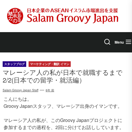
Skip
to
the
content
Menu
スタッフブログ
マーケティング・翻訳 イマン
マレーシア人の私が日本で就職するまで
2/2(日本での留学・就活編）
Salam Groovy Japan Staff
6年 前
こんにちは。
Groovy Japanスタッフ、マレーシア出身のイマンです。
マレーシア人の私が、このGroovy Japanプロジェクトに
参加するまでの過程を、2回に分けてお話ししています。