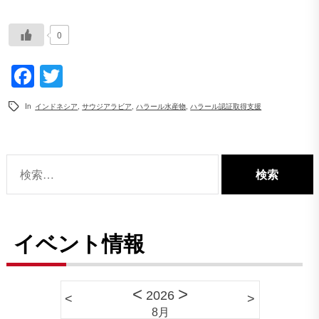
0
Facebook
Twitter
In
インドネシア
,
サウジアラビア
,
ハラール水産物
,
ハラール認証取得支援
検
索:
イベント情報
<
>
2026
<
>
8月