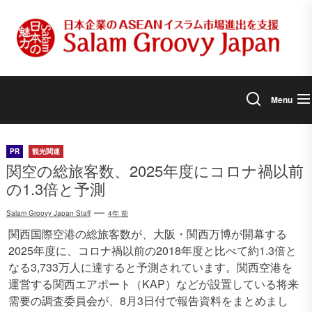
Skip
to
the
content
Menu
PR
観光関連
関空の総旅客数、2025年度にコロナ禍以前
の1.3倍と予測
Salam Groovy Japan Staff
4年 前
関西国際空港の総旅客数が、大阪・関西万博が開幕する
2025年度に、コロナ禍以前の2018年度と比べて約1.3倍と
なる3,733万人に達すると予測されています。関西空港を
運営する関西エアポート（KAP）などが設置している将来
需要の調査委員会が、8月3日付で報告資料をまとめまし