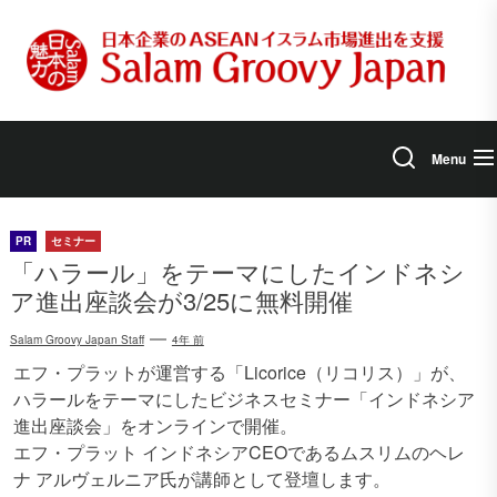
Skip
to
the
content
Menu
PR
セミナー
「ハラール」をテーマにしたインドネシ
ア進出座談会が3/25に無料開催
Salam Groovy Japan Staff
4年 前
エフ・プラットが運営する「Licorice（リコリス）」が、
ハラールをテーマにしたビジネスセミナー「インドネシア
進出座談会」をオンラインで開催。
エフ・プラット インドネシアCEOであるムスリムのヘレ
ナ アルヴェルニア氏が講師として登壇します。