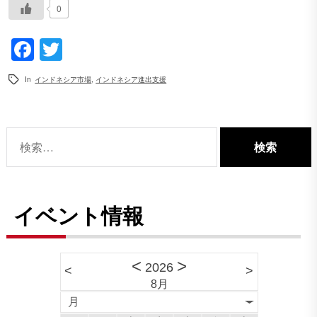
0
Facebook
Twitter
In
インドネシア市場
,
インドネシア進出支援
検
索:
イベント情報
<
>
2026
<
>
8月
月