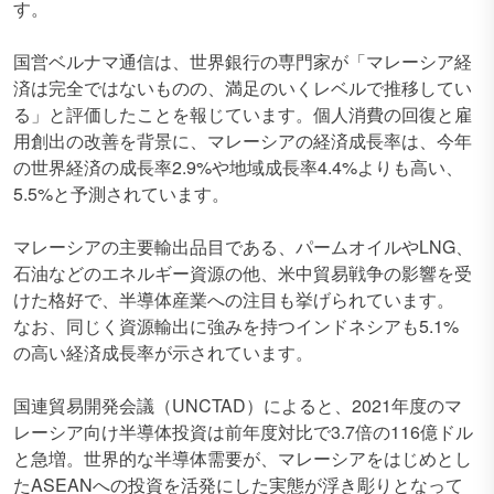
す。
国営ベルナマ通信は、世界銀行の専門家が「マレーシア経
済は完全ではないものの、満足のいくレベルで推移してい
る」と評価したことを報じています。個人消費の回復と雇
用創出の改善を背景に、マレーシアの経済成長率は、今年
の世界経済の成長率2.9%や地域成長率4.4%よりも高い、
5.5%と予測されています。
マレーシアの主要輸出品目である、パームオイルやLNG、
石油などのエネルギー資源の他、米中貿易戦争の影響を受
けた格好で、半導体産業への注目も挙げられています。
なお、同じく資源輸出に強みを持つインドネシアも5.1%
の高い経済成長率が示されています。
国連貿易開発会議（UNCTAD）によると、2021年度のマ
レーシア向け半導体投資は前年度対比で3.7倍の116億ドル
と急増。世界的な半導体需要が、マレーシアをはじめとし
たASEANへの投資を活発にした実態が浮き彫りとなって