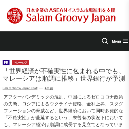
Skip
to
the
content
Menu
PR
マレーシア
「世界経済が不確実性に包まれる中でも、
マレーシアは順調に推移」世界銀行が予測
Salam Groovy Japan Staff
4年 前
アフターパンデミックの混乱、中国によるゼロコロナ政策
の失態、ロシアによるウクライナ侵略、金利上昇、スタグ
フレーションの脅威など、世界経済において同時多発的な
「不確実性」が蔓延するという、未曾有の状況下において
も、マレーシア経済は順調に成長する見立てとなっていま