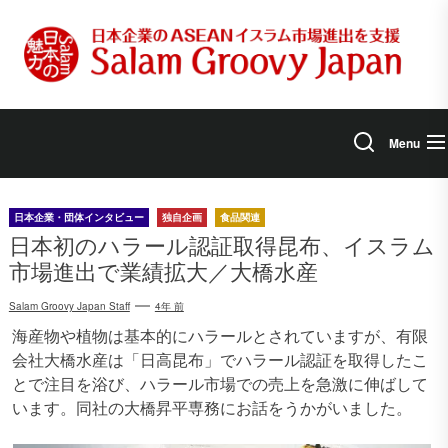
Skip
to
the
content
Menu
日本企業・団体インタビュー
独自企画
食品関連
日本初のハラール認証取得昆布、イスラム
市場進出で業績拡大／大橋水産
Salam Groovy Japan Staff
4年 前
海産物や植物は基本的にハラールとされていますが、有限
会社大橋水産は「日高昆布」でハラール認証を取得したこ
とで注目を浴び、ハラール市場での売上を急激に伸ばして
います。同社の大橋昇平専務にお話をうかがいました。