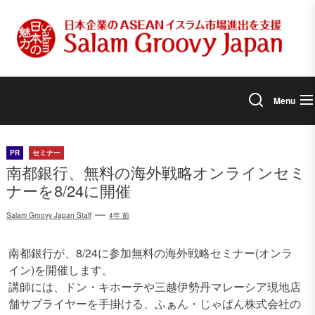
Skip
to
the
content
Menu
PR
セミナー
南都銀行、無料の海外戦略オンラインセミ
ナーを8/24に開催
Salam Groovy Japan Staff
4年 前
南都銀行が、8/24に参加無料の海外戦略セミナー(オンラ
イン)を開催します。
講師には、ドン・キホーテや三越伊勢丹マレーシア現地店
舗サプライヤーを手掛ける、ふぁん・じゃぱん株式会社の