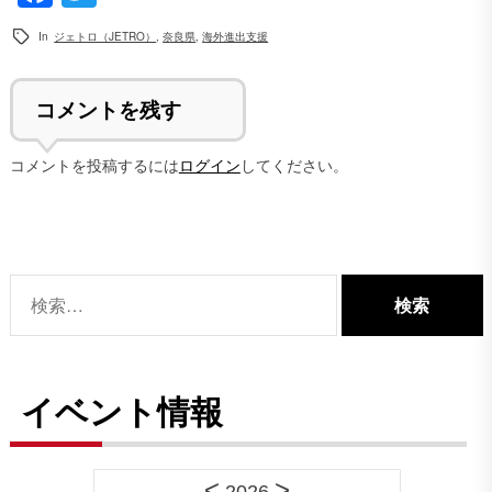
In
ジェトロ（JETRO）
,
奈良県
,
海外進出支援
コメントを残す
コメントを投稿するには
ログイン
してください。
検
索:
イベント情報
<
>