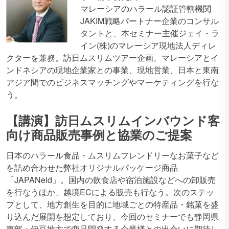
マレーシアのハラール認証管轄機関
JAKIM戦略パートナー企業のコンサル
タントと、本セミナー主催ジェイ・ラ
イン(株)のマレーシア現地法人ディレ
クターを兼務。訪日ムスリムツアー企画、マレーシアとイ
ンドネシアの現地企業家との事業、現地営業、日本と東南
アジア間でのビジネスマッチングやマーケティングを行な
う。
【講演】訪日ムスリムインバウンド客
向け商品販売事例と協業のご提案
日本のハラール食品・ムスリムフレンドリーなお菓子など
を詰め合わせた弊社オリジナルパッケージ商品
「JAPANeid」。国内の飲食店や宿泊施設などへの卸販売
を行なうほか、越境ECによる販売も行なう。次のステッ
プとして、地方創生を目的に地域ごとの特産品・銘菓を盛
り込んだ展開を想定しており、今回のセミナーでも静岡県
東部・伊豆地方で商品開発する企業様との出会いに期待し