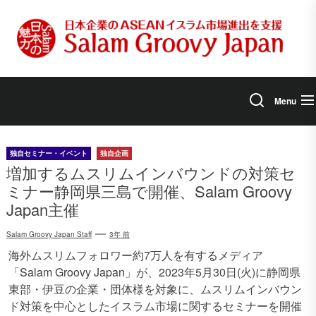
Skip
to
the
content
Menu
独自セミナー・イベント
独自企画
増加するムスリムインバウンドの対策セ
ミナー静岡県三島で開催、Salam Groovy
Japan主催
Salam Groovy Japan Staff
3年 前
海外ムスリムフォロワー約7万人を有するメディア
「Salam Groovy Japan」が、2023年5月30日(火)に静岡県
東部・伊豆の企業・団体様を対象に、ムスリムインバウン
ド対策を中心としたイスラム市場に関するセミナーを開催