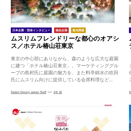
日本企業・団体インタビュー
独自企画
観光関連
ムスリムフレンドリーな都心のオアシ
ス／ホテル椿山荘東京
東京の中心部にありながら、森のような広大な庭園
に建つ「ホテル椿山荘東京」。マーケティンググル
ープの島村氏に庭園の魅力を、また料亭錦水の吹田
氏にムスリム向けに提供している会席料理など...
Salam Groovy Japan Staff
3年 前
S