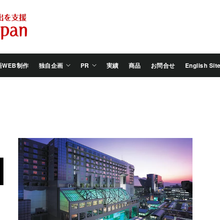
Salam
Groovy
Japan
語WEB制作
独自企画
PR
実績
商品
お問合せ
English Sit