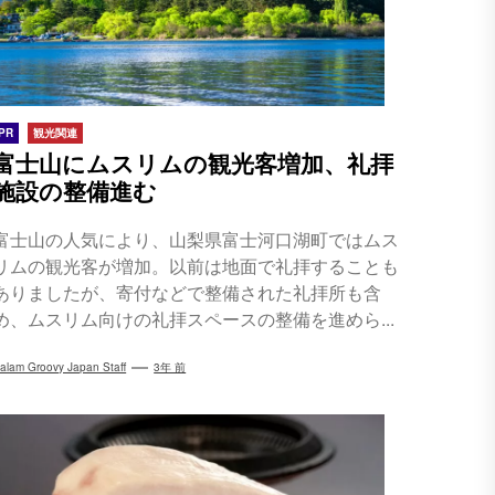
PR
観光関連
富士山にムスリムの観光客増加、礼拝
施設の整備進む
富士山の人気により、山梨県富士河口湖町ではムス
リムの観光客が増加。以前は地面で礼拝することも
ありましたが、寄付などで整備された礼拝所も含
め、ムスリム向けの礼拝スペースの整備を進めら...
alam Groovy Japan Staff
3年 前