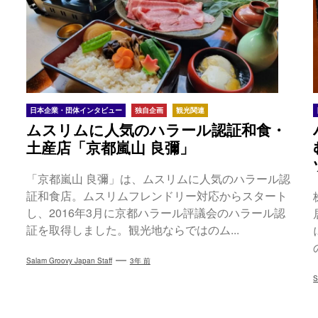
日本企業・団体インタビュー
独自企画
観光関連
ムスリムに人気のハラール認証和食・
土産店「京都嵐山 良彌」
「京都嵐山 良彌」は、ムスリムに人気のハラール認
証和食店。ムスリムフレンドリー対応からスタート
し、2016年3月に京都ハラール評議会のハラール認
証を取得しました。観光地ならではのム...
Salam Groovy Japan Staff
3年 前
S