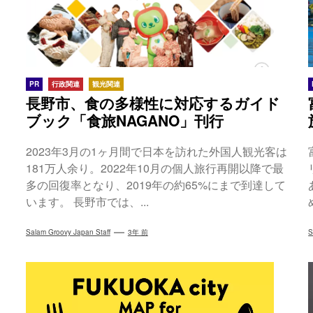
PR
行政関連
観光関連
長野市、食の多様性に対応するガイド
ブック「食旅NAGANO」刊行
2023年3月の1ヶ月間で日本を訪れた外国人観光客は
181万人余り。2022年10月の個人旅行再開以降で最
多の回復率となり、2019年の約65%にまで到達して
います。 長野市では、...
Salam Groovy Japan Staff
3年 前
S