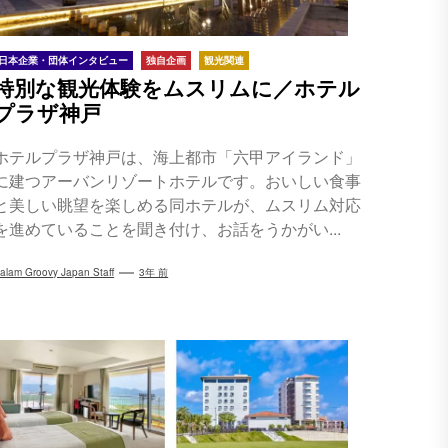
日本企業・団体インタビュー
独自企画
観光関連
特別な観光体験をムスリムに／ホテル
プラザ神戸
ホテルプラザ神戸は、海上都市「六甲アイランド」
に建つアーバンリゾートホテルです。おいしい食事
と美しい眺望を楽しめる同ホテルが、ムスリム対応
を進めていることを聞き付け、お話をうかがい...
alam Groovy Japan Staff
3年 前