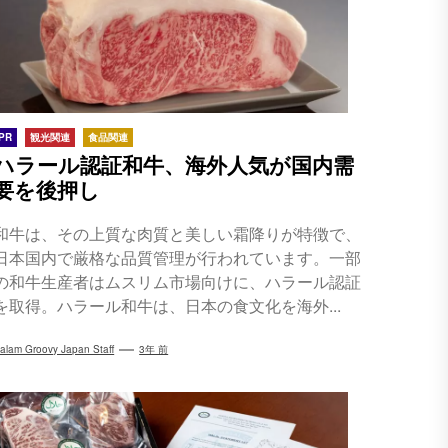
PR
観光関連
食品関連
ハラール認証和牛、海外人気が国内需
要を後押し
和牛は、その上質な肉質と美しい霜降りが特徴で、
日本国内で厳格な品質管理が行われています。一部
の和牛生産者はムスリム市場向けに、ハラール認証
を取得。ハラール和牛は、日本の食文化を海外...
alam Groovy Japan Staff
3年 前