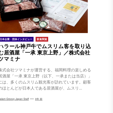
日本企業・団体インタビュー
飲食関連
ハラール神戸牛でムスリム客を取り込
む居酒屋「一承 東京上野」／株式会社
ツマミナ
株式会社ツマミナが運営する、福岡料理の楽しめる
居酒屋「一承 東京上野（以下、一承または当店）」
には、多くのムスリム観光客が訪れています。顧客
のほとんどが日本人である居酒屋が、ムスリ...
alam Groovy Japan Staff
3年 前