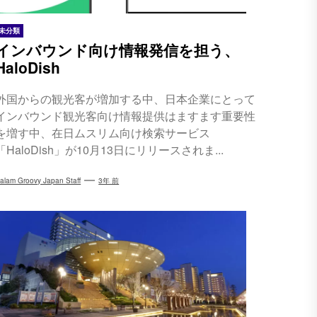
未分類
インバウンド向け情報発信を担う、
HaloDish
外国からの観光客が増加する中、日本企業にとって
インバウンド観光客向け情報提供はますます重要性
を増す中、在日ムスリム向け検索サービス
「HaloDish」が10月13日にリリースされま...
alam Groovy Japan Staff
3年 前