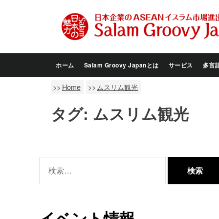
Skip
to
the
content
ホーム
Salam Groovy Japanとは
サービス
多言
Home
ムスリム観光
タグ:
ムスリム観光
検
索:
イベント情報