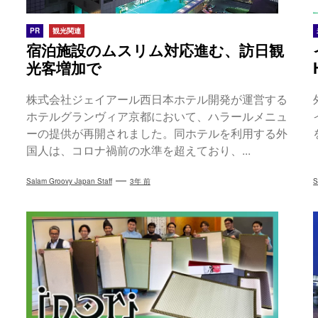
PR
観光関連
宿泊施設のムスリム対応進む、訪日観
光客増加で
​株式会社ジェイアール西日本ホテル開発が運営する
ホテルグランヴィア京都​において、ハラールメニュ
ーの提供が再開されました。同ホテルを利用する外
国人は、コロナ禍前の水準を超えており、...
Salam Groovy Japan Staff
3年 前
S