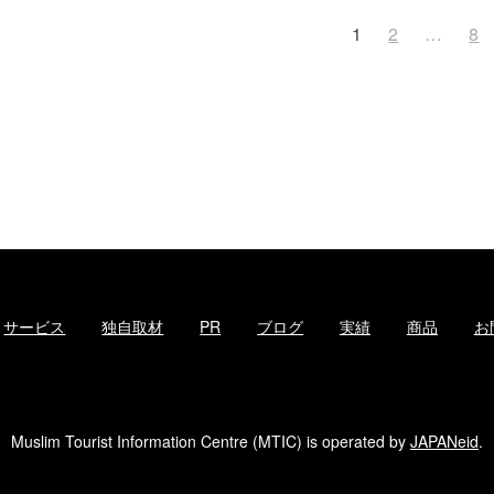
投
1
2
…
8
稿
ナ
ビ
ゲ
ー
シ
ョ
ン
サービス
独自取材
PR
ブログ
実績
商品
お
Muslim Tourist Information Centre (MTIC) is operated by
JAPANeid
.