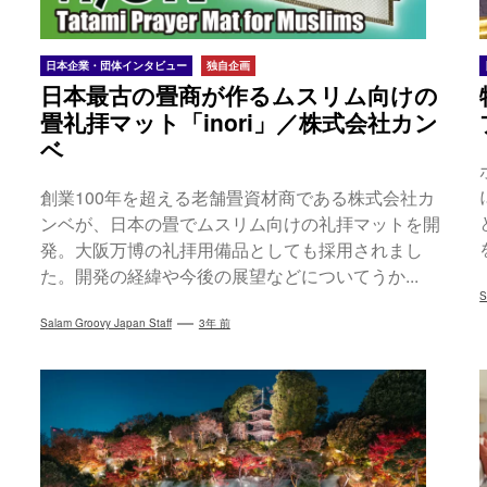
日本企業・団体インタビュー
独自企画
日本最古の畳商が作るムスリム向けの
畳礼拝マット「inori」／株式会社カン
ベ
創業100年を超える老舗畳資材商である株式会社カ
ンベが、日本の畳でムスリム向けの礼拝マットを開
発。大阪万博の礼拝用備品としても採用されまし
た。開発の経緯や今後の展望などについてうか...
S
Salam Groovy Japan Staff
3年 前