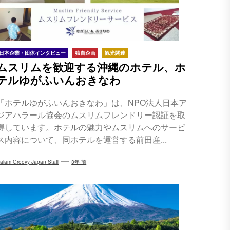
日本企業・団体インタビュー
独自企画
観光関連
ムスリムを歓迎する沖縄のホテル、ホ
テルゆがふいんおきなわ
「ホテルゆがふいんおきなわ」は、NPO法人日本ア
ジアハラール協会のムスリムフレンドリー認証を取
得しています。ホテルの魅力やムスリムへのサービ
ス内容について、同ホテルを運営する前田産...
alam Groovy Japan Staff
3年 前