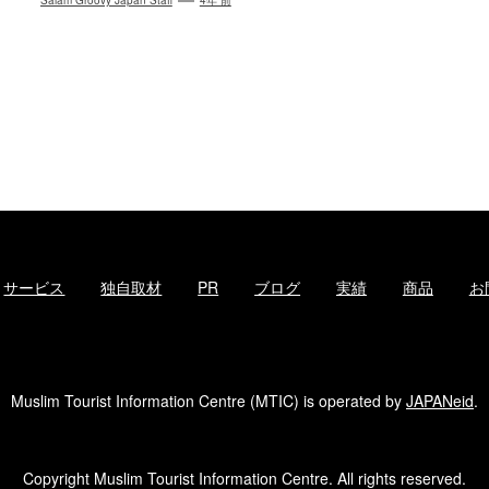
Salam Groovy Japan Staff
4年 前
サービス
独自取材
PR
ブログ
実績
商品
お
Muslim Tourist Information Centre (MTIC) is operated by
JAPANeid
.
Copyright Muslim Tourist Information Centre. All rights reserved.