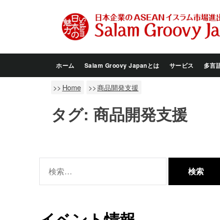
Skip
to
the
content
ホーム
Salam Groovy Japanとは
サービス
多言
Home
商品開発支援
タグ:
商品開発支援
検
索:
イベント情報