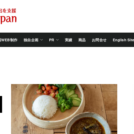
Salam
Groovy
Japan
語WEB制作
独自企画
PR
実績
商品
お問合せ
English Sit