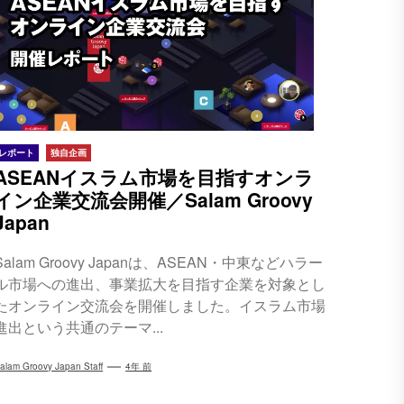
レポート
独自企画
ASEANイスラム市場を目指すオンラ
イン企業交流会開催／Salam Groovy
Japan
Salam Groovy Japanは、ASEAN・中東などハラー
ル市場への進出、事業拡大を目指す企業を対象とし
たオンライン交流会を開催しました。イスラム市場
進出という共通のテーマ...
alam Groovy Japan Staff
4年 前