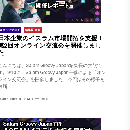
スタッフブログ
編集長 大熊
日本企業のイスラム市場開拓を支援！
第2回オンライン交流会を開催しまし
た
こんにちは、Salam Groovy Japan編集長の大熊で
す。9/13に、Salam Groovy Japan主催による「オン
ライン交流会」を開催しました。今回はその様子を
お届...
alam Groovy Japan Staff
4年 前