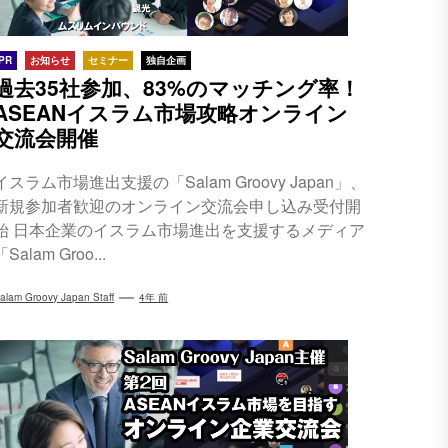
PR
お知らせ
セミナー
独自企画
過去35社参加、83%のマッチング率！
ASEANイスラム市場攻略オンライン
交流会開催
イスラム市場進出支援の「Salam Groovy Japan」、
新規参加者歓迎のオンライン交流会申し込み受付開
始 日本企業のイスラム市場進出を支援するメディア
「Salam Groo...
alam Groovy Japan Staff
4年 前