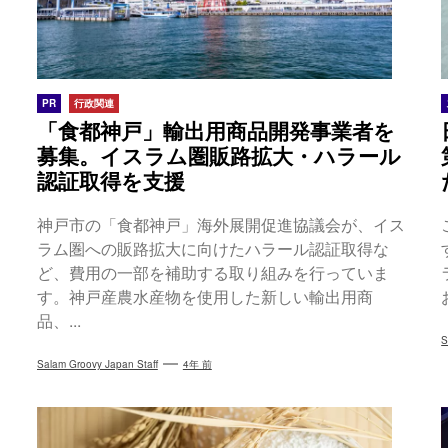
PR
行政関連
「食都神戸」輸出用商品開発事業者を
募集。イスラム圏販路拡大・ハラール
認証取得を支援
神戸市の「食都神戸」海外展開促進協議会が、イス
ラム圏への販路拡大に向けたハラール認証取得な
ど、費用の一部を補助する取り組みを行っていま
す。神戸産農水産物を使用した新しい輸出用商
品、...
S
Salam Groovy Japan Staff
4年 前