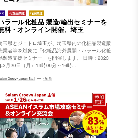
PR
化粧品関連
行政関連
ハラール化粧品 製造/輸出セミナーを
無料・オンライン開催、埼玉
埼玉県とジェトロ埼玉が、埼玉県内の化粧品製造販
売業者等を対象に「化粧品海外展開・ハラール化粧
品製造支援セミナー」を開催します。 日時：2023
年2月20日（月）14時00分～16時...
alam Groovy Japan Staff
4年 前