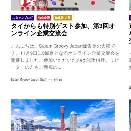
スタッフブログ
独自企画
編集長 大熊
タイからも特別ゲスト参加、第3回オ
ンライン企業交流会
こんにちは、Salam Groovy Japan編集長の大熊で
す。11月9日に3回目となるオンライン企業交流会を
開催しました。参加いただいたのは合計14社。リピ
ーターの方もご新規の...
Salam Groovy Japan Staff
4年 前
S