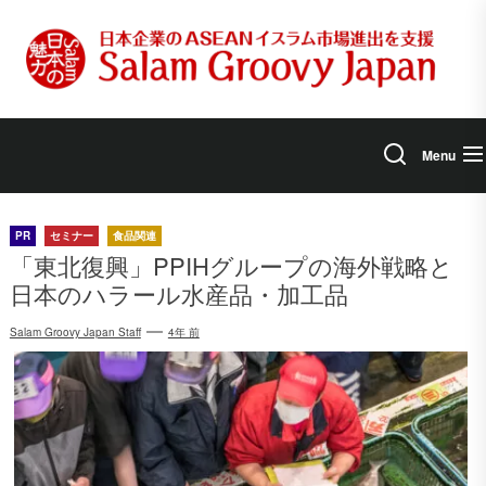
Skip
to
the
content
Menu
PR
セミナー
食品関連
「東北復興」PPIHグループの海外戦略と
日本のハラール水産品・加工品
Salam Groovy Japan Staff
4年 前