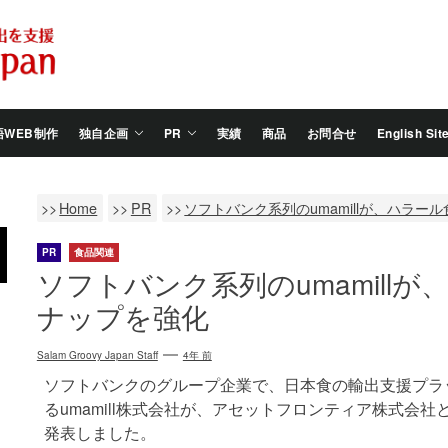
Salam
Groovy
Japan
語WEB制作
独自企画
PR
実績
商品
お問合せ
English Sit
Home
PR
ソフトバンク系列のumamillが、ハラ
PR
食品関連
ソフトバンク系列のumamill
ナップを強化
Salam Groovy Japan Staff
4年 前
ソフトバンクのグループ企業で、日本食の輸出支援プラット
るumamill株式会社が、アセットフロンティア株式会
発表しました。