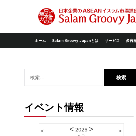
Skip
to
the
content
ホーム
Salam Groovy Japanとは
サービス
多言
検
索:
イベント情報
<
>
2026
<
>