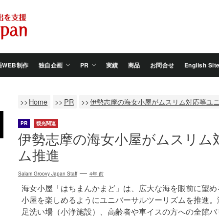
Salam
Groovy
Japan
語WEB制作
独自企画
PR
実績
商品
お問合せ
English Sit
Home
PR
伊勢志摩の海女小屋がムスリム対応等ユ
PR
観光関連
伊勢志摩の海女小屋がムスリム
ム推進
Salam Groovy Japan Staff
4年 前
海女小屋「はちまんかまど」は、広大な海を眼前に望め
小屋を楽しめるようにユニバーサルツーリズムを推進。
足洗い場（小浄施設）、高齢者や車イスの方への全館バ