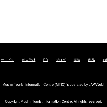
サービス
独自取材
PR
ブログ
実績
商品
お
Muslim Tourist Information Centre (MTIC) is operated by
JAPANeid
.
Copyright Muslim Tourist Information Centre. All rights reserved.