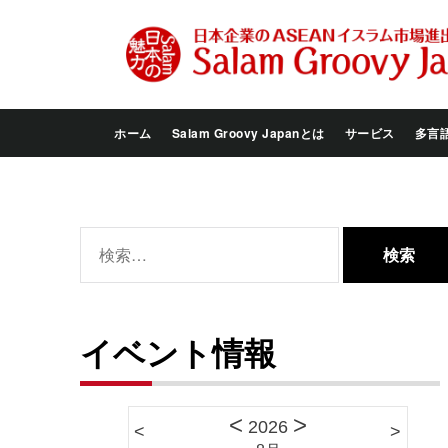
Skip
to
the
content
ホーム
Salam Groovy Japanとは
サービス
多言
検
索:
イベント情報
<
>
2026
<
>