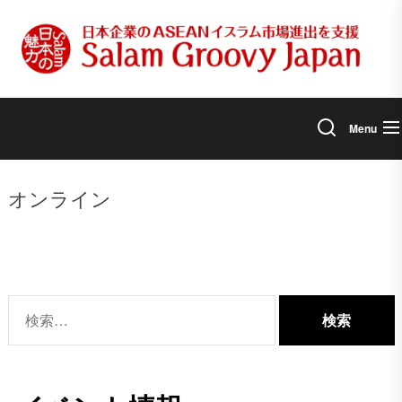
Skip
to
the
content
Menu
オンライン
検
索: