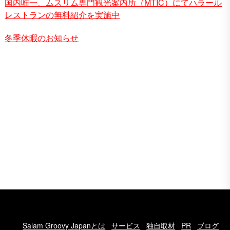
国内唯一、ムスリム専門観光案内所（MTIC）にてハラール
レストランの無料紹介を実施中
冬季休暇のお知らせ
Salam Groovy Japanとは
サービス
独自取材
PR
ブログ