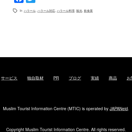
In
ハラール
,
ハラール対応
,
ハラール料理
,
観光
,
飲食業
サービス
独自取材
PR
ブログ
実績
商品
お
Muslim Tourist Information Centre (MTIC) is operated by
JAPANeid
.
Copyright Muslim Tourist Information Centre. All rights reserved.