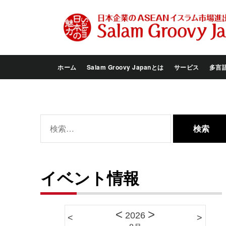
Skip
to
the
content
ホーム
Salam Groovy Japanとは
サービス
多言
検
索:
イベント情報
<
>
2026
<
>