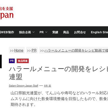
Salam
Groovy
Japan
語WEB制作
独自企画
PR
実績
商品
お問合せ
English Sit
Home
PR
ハラールメニューの開発をレシピ動画で
PR
食品関連
ハラールメニューの開発をレシ
連盟
Salam Groovy Japan Staff
5年 前
山口県観光連盟が、てんぷらや寿司などのハラール対応
ムスリムに向けた飲食環境整備を目指したもので、飲食
期待されます。