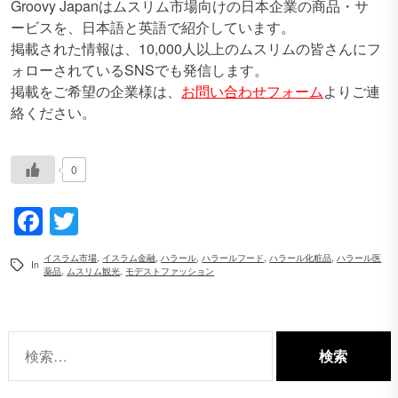
Groovy Japanはムスリム市場向けの日本企業の商品・サ
ービスを、日本語と英語で紹介しています。
掲載された情報は、10,000人以上のムスリムの皆さんにフ
ォローされているSNSでも発信します。
掲載をご希望の企業様は、
お問い合わせフォーム
よりご連
絡ください。
0
Facebook
Twitter
イスラム市場
,
イスラム金融
,
ハラール
,
ハラールフード
,
ハラール化粧品
,
ハラール医
In
薬品
,
ムスリム観光
,
モデストファッション
検
索: