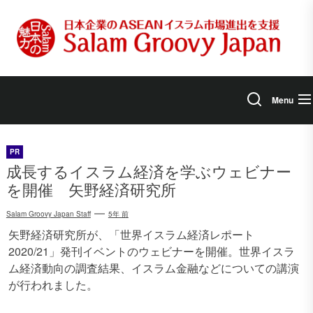
Skip
to
the
content
Menu
PR
成長するイスラム経済を学ぶウェビナー
を開催 矢野経済研究所
Salam Groovy Japan Staff
5年 前
矢野経済研究所が、「世界イスラム経済レポート
2020/21」発刊イベントのウェビナーを開催。世界イスラ
ム経済動向の調査結果、イスラム金融などについての講演
が行われました。