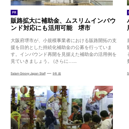
PR
販路拡大に補助金、ムスリムインバウ
ンド対応にも活用可能 堺市
大阪府堺市が、小規模事業者における販路開拓の支
援を目的とした持続化補助金の公募を行っていま
す。インバウンド再開を見据えた補助金の活用例を
見ていきましょう。 (さらに…...
Salam Groovy Japan Staff
5年 前
S