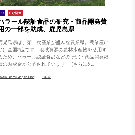
PR
行政関連
ハラール認証食品の研究・商品開発費
用の一部を助成、鹿児島県
鹿児島県は、第一次産業が盛んな農業県。農業産出
額は全国2位です。地域資源の農林水産物を活用す
るため、ハラール認証食品などの研究・商品開発経
費の助成金が公募されています。 (さらに&...
alam Groovy Japan Staff
5年 前