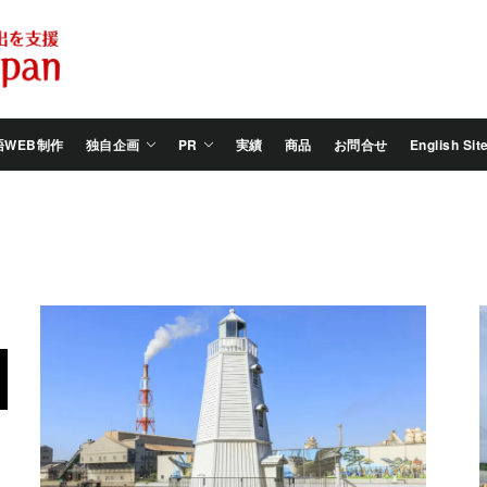
Salam
Groovy
Japan
語WEB制作
独自企画
PR
実績
商品
お問合せ
English Sit