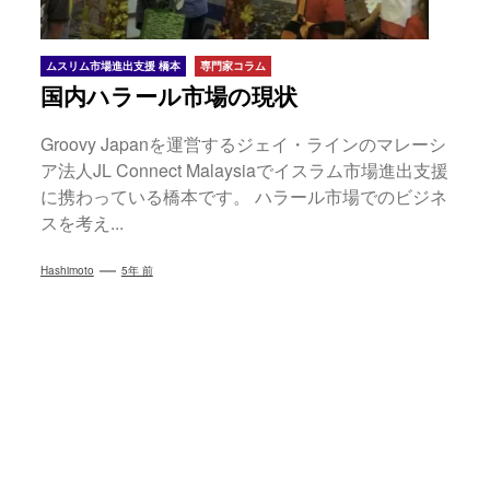
ムスリム市場進出支援 橋本
専門家コラム
国内ハラール市場の現状
Groovy Japanを運営するジェイ・ラインのマレーシ
ア法人JL Connect Malaysiaでイスラム市場進出支援
に携わっている橋本です。 ハラール市場でのビジネ
スを考え...
Hashimoto
5年 前