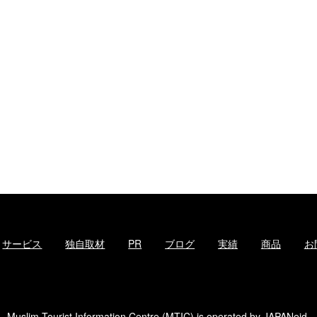
サービス
独自取材
PR
ブログ
実績
商品
お
Muslim Tourist Information Centre (MTIC) is operated by
JAPANeid
.