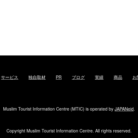
サービス
独自取材
PR
ブログ
実績
商品
お
Muslim Tourist Information Centre (MTIC) is operated by
JAPANeid
.
Copyright Muslim Tourist Information Centre. All rights reserved.