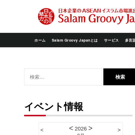
Skip
to
the
content
ホーム
Salam Groovy Japanとは
サービス
多言
検
索:
イベント情報
<
>
2026
<
>