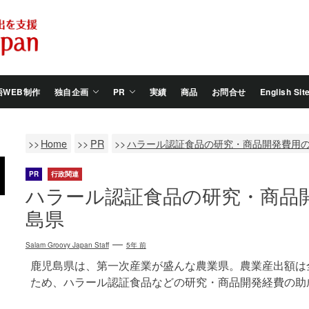
Salam
Groovy
Japan
語WEB制作
独自企画
PR
実績
商品
お問合せ
English Sit
Home
PR
ハラール認証食品の研究・商品開発費用
PR
行政関連
ハラール認証食品の研究・商品
島県
Salam Groovy Japan Staff
5年 前
鹿児島県は、第一次産業が盛んな農業県。農業産出額は
ため、ハラール認証食品などの研究・商品開発経費の助